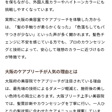
を保ちながら、外国人風カラーやハイトーンカラーにも
トリートメント併用で印象変わる髪色の極意
挑戦しやすくなっています。
ケアブリーチとトリートメントの相乗効果
実際に大阪の美容室でケアブリーチを体験した方から
トリートメント併用で髪色の持ちが格段に
は、「髪の手触りが柔らかくなった」「色落ちしてもパ
アップ
サつきが少ない」といった声が多く聞かれます。髪色チ
ケアブリーチ後のトリートメント活用法
ェンジに不安を感じている方でも、プロのカウンセリン
印象を変えるケアブリーチ＋トリートメン
グと技術によって、安心して理想のカラーに近づけるの
ト体験
が特徴です。
美髪を保つためのトリートメント選びとコ
ツ
大阪のケアブリーチが人気の理由とは
ケアブリーチとは？徹底解説で違いを知る
大阪府の美容院でケアブリーチが注目されている理由
ケアブリーチの基本と他ブリーチとの違い
は、最先端の技術によるダメージ軽減と、施術後の美し
髪に優しいケアブリーチの特徴と魅力
い色持ちの両立にあります。大阪ブリーチ上手い美容院
では、髪質診断やカウンセリングを丁寧に行い、一人ひ
ケアブリーチとは何かを解説します
とりの髪状態に合わせたケアメニューを提案していま