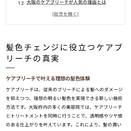
大阪のケアブリーチが人気の理由とは
ケアブリーチと通常ブリーチの違いを徹底
比較
髪色チェンジに最適なケアブリーチ活用術
ケアブリーチで感じる色持ちと透明感アッ
髪色チェンジに役立つケアブ
プ
リーチの真実
ケアブリーチで叶えるダメージレスな美髪体験
ケアブリーチでダメージレスな施術を実現
ケアブリーチで叶える理想の髪色体験
ブリーチ後の髪を守るケアブリーチのコツ
美髪を保つケアブリーチの最新トレンド解
ケアブリーチは、従来のブリーチによる髪へのダメージ
説
を抑えつつ、理想の明るい髪色を実現できる新しい施術
方法です。大阪府内の多くの美容院では、ケアブリーチ
大阪ブリーチ上手い美容院でのケアブリー
とトリートメントを同時に行うことで、透明感やツヤ感
チ体験談
のある仕上がりを叶えています。これにより、髪の潤い
ケアブリーチを選ぶ理由と髪質への効果