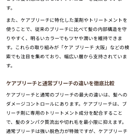
ケアブリーチの仕組みと施術プロセス紹介
す。
ケアブリーチと通常ブリーチの違いを解説
また、ケアブリーチに特化した薬剤やトリートメントを
色落ちが気になる方へのケアブリーチ活用法
使うことで、従来のブリーチに比べて髪の内部構造を守
ケアブリーチで色落ちを防ぐコツと対策
りやすく、明るいカラーでもツヤや潤いを維持できま
色落ちしにくいケアブリーチ後のケア方法
す。これらの取り組みが「ケア ブリーチ 大阪」などの検
ケアブリーチ色落ち対策のおすすめポイン
索でも注目を集めており、幅広い層から支持されていま
ト
す。
髪色を長持ちさせるケアブリーチ活用術
ケアブリーチ色落ちに悩む方必見の実践法
ケアブリーチと通常ブリーチの違いを徹底比較
ダメージ最小限の明るい髪を手に入れる方法
ケアブリーチと通常のブリーチの最大の違いは、髪への
ケアブリーチでダメージレスな明るさを実
ダメージコントロールにあります。ケアブリーチは、ブ
現
リーチ剤に専用のトリートメント成分を配合すること
髪を傷めないケアブリーチ施術のポイント
で、髪のタンパク質流出や切れ毛を最小限に抑えます。
通常ブリーチは強い脱色力が特徴ですが、ケアブリーチ
明るい髪色と美髪を両立するケアブリーチ