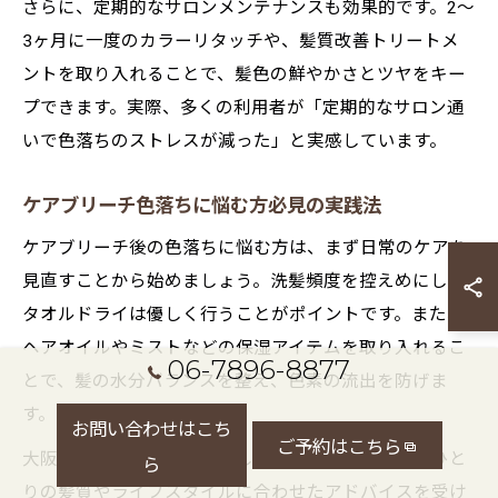
さらに、定期的なサロンメンテナンスも効果的です。2〜
3ヶ月に一度のカラーリタッチや、髪質改善トリートメ
ントを取り入れることで、髪色の鮮やかさとツヤをキー
プできます。実際、多くの利用者が「定期的なサロン通
いで色落ちのストレスが減った」と実感しています。
ケアブリーチ色落ちに悩む方必見の実践法
ケアブリーチ後の色落ちに悩む方は、まず日常のケアを
見直すことから始めましょう。洗髪頻度を控えめにし、
タオルドライは優しく行うことがポイントです。また、
ヘアオイルやミストなどの保湿アイテムを取り入れるこ
06-7896-8877
とで、髪の水分バランスを整え、色素の流出を防げま
す。
お問い合わせはこち
ご予約はこちら
大阪府の美容院では、こうした実践法に加え、一人ひと
ら
りの髪質やライフスタイルに合わせたアドバイスを受け