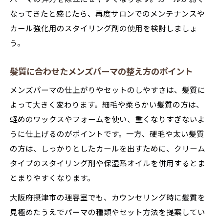
最適な長さで決まるメンズパーマの取り入
なってきたと感じたら、再度サロンでのメンテナンスや
れ方
カール強化用のスタイリング剤の使用を検討しましょ
千里丘の理容室が提案する短髪パーマの魅
う。
力
髪質に合わせたメンズパーマの整え方のポイント
メンズパーマは短髪スタイルにも最適な理
由
メンズパーマの仕上がりやセットのしやすさは、髪質に
短髪男性向けメンズパーマの簡単セット術
よって大きく変わります。細毛や柔らかい髪質の方は、
軽めのワックスやフォームを使い、重くなりすぎないよ
メンズパーマでおしゃれを叶える新常識
うに仕上げるのがポイントです。一方、硬毛や太い髪質
メンズパーマで叶う手軽なおしゃれスタイ
の方は、しっかりとしたカールを出すために、クリーム
ル
タイプのスタイリング剤や保湿系オイルを併用するとま
簡単セットの新常識で習慣化するメンズパ
とまりやすくなります。
ーマ
大阪府摂津市の理容室でも、カウンセリング時に髪質を
千里丘発メンズパーマおしゃれの最新トレ
見極めたうえでパーマの種類やセット方法を提案してい
ンド