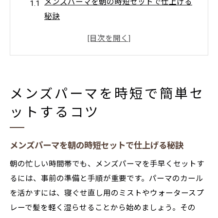
メンズパーマを朝の時短セットで仕上げる
秘訣
簡単セットでメンズパーマの美しいカール
を維持
髪質に合わせたメンズパーマの整え方のポ
イント
メンズパーマを時短で簡単セ
千里丘の理容室で学ぶ簡単セット術とは
ットするコツ
摂津市エリアで人気のメンズパーマ時短テ
クニック
忙しい朝も楽々決まるパーマの秘訣
メンズパーマを朝の時短セットで仕上げる秘訣
忙しい朝もメンズパーマで簡単に決まる方
朝の忙しい時間帯でも、メンズパーマを手早くセットす
法
るには、事前の準備と手順が重要です。パーマのカール
朝のセットをラクにするメンズパーマのコ
を活かすには、寝ぐせ直し用のミストやウォータースプ
ツ
レーで髪を軽く湿らせることから始めましょう。その