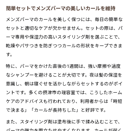
簡単セットで印象が変わるメンズパーマ
簡単セットでメンズパーマの美しいカールを維持
簡単セットでメンズパーマの第一印象がア
メンズパーマのカールを美しく保つには、毎日の簡単な
ップ
セットと適切なケアが欠かせません。セットの際は、パ
摂津市理容室で学ぶメンズパーマの魅力的
ーマ専用や保湿力の高いスタイリング剤を選ぶことで、
な整え方
乾燥やパサつきを防ぎつつカールの形状をキープできま
千里丘のメンズカットとパーマの相性の良
す。
さ
特に、パーマをかけた直後の1週間は、強い摩擦や過度
メンズパーマが与える好印象のポイントと
なシャンプーを避けることが大切です。夜は髪の保湿を
は
意識し、朝は寝ぐせを活かしながらセットするのがポイ
簡単セット術で毎日新鮮なメンズパーマを
ントです。多くの摂津市の理容室では、こうしたホーム
演出
ケアのアドバイスも行われており、利用者からは「時短
短髪でも映えるパーマの楽しみ方とは
で決まる」「カールが長持ちした」と好評です。
短髪でもメンズパーマでおしゃれを楽しむ
また、スタイリング剤は塗布後に手で揉み込むことで、
コツ
パーマの弾力を際立たせやすくなります。カールが弱く