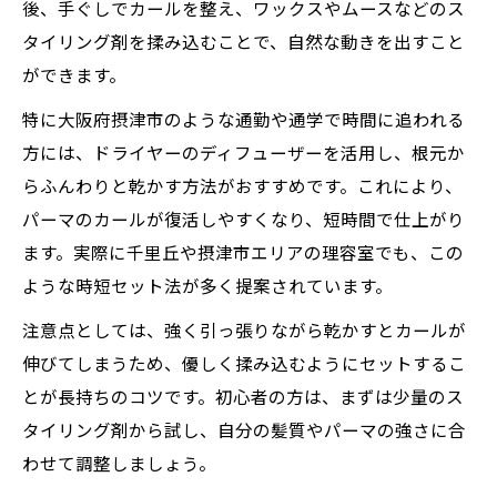
簡単セットで長持ちするパーマの秘訣を解
後、手ぐしでカールを整え、ワックスやムースなどのス
説
タイリング剤を揉み込むことで、自然な動きを出すこと
ができます。
摂津市理容室の時短パーマセット術が人気
メンズパーマで毎朝の手間を減らすポイン
特に大阪府摂津市のような通勤や通学で時間に追われる
ト
方には、ドライヤーのディフューザーを活用し、根元か
らふんわりと乾かす方法がおすすめです。これにより、
髪質に合わせたパーマの長持ちケア術
パーマのカールが復活しやすくなり、短時間で仕上がり
メンズパーマを髪質別で長持ちさせる方法
ます。実際に千里丘や摂津市エリアの理容室でも、この
ダメージを抑えるメンズパーマのケア術紹
ような時短セット法が多く提案されています。
介
注意点としては、強く引っ張りながら乾かすとカールが
千里丘周辺で人気のメンズパーマ長持ち対
伸びてしまうため、優しく揉み込むようにセットするこ
策
とが長持ちのコツです。初心者の方は、まずは少量のス
保湿シャンプーでメンズパーマが長持ちす
タイリング剤から試し、自分の髪質やパーマの強さに合
る理由
わせて調整しましょう。
髪質改善も叶うメンズパーマのケア方法