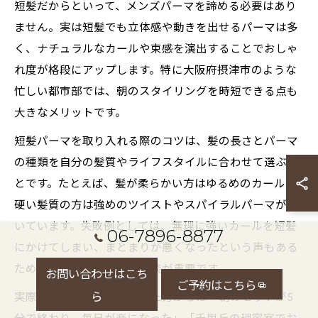
短髪だからといって、メンズパーマを諦める必要はあり
ません。実は短髪でも立体感や動きを出せるパーマは多
く、ナチュラルなカールや束感を演出することでおしゃ
れ度が格段にアップします。特に大阪府摂津市のような
忙しい都市部では、朝のスタイリングを時短できる点も
大きなメリットです。
短髪パーマを取り入れる際のコツは、髪の長さとパーマ
の種類を自分の髪質やライフスタイルに合わせて選ぶこ
とです。たとえば、髪が柔らかい方はゆるめのカール、
硬い髪質の方は強めのツイストやスパイラルパーマが向
いています。失敗例としては、無理に強いカールを短髪
06-7896-8877
にかけてしまい、まとまりが悪くなったという声もある
ため、スタイリストとの相談が重要です。
お問い合わせはこち
ご予約はこちら
ら
実際にサロンで施術を受けた方からは「朝のセットが5