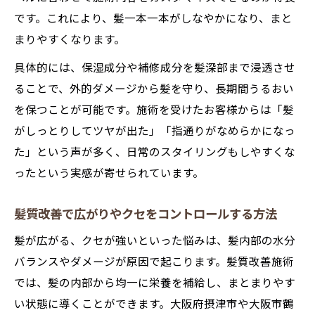
年齢髪の悩みに髪質改善が効果的な理由
です。これにより、髪一本一本がしなやかになり、まと
髪質改善とエイジングケアの両立方法を解
まりやすくなります。
説
具体的には、保湿成分や補修成分を髪深部まで浸透させ
髪質改善でハリとコシを取り戻すテクニッ
ることで、外的ダメージから髪を守り、長期間うるおい
ク
を保つことが可能です。施術を受けたお客様からは「髪
髪質改善が導く大人女性の自信の源
がしっとりしてツヤが出た」「指通りがなめらかになっ
年齢を重ねても美髪を保つ髪質改善習慣
た」という声が多く、日常のスタイリングもしやすくな
ったという実感が寄せられています。
自宅でも美髪が続く習慣づくりのコツ
自宅でできる髪質改善の基本ステップ解説
髪質改善で広がりやクセをコントロールする方法
髪質改善を長持ちさせるホームケアの秘訣
髪が広がる、クセが強いといった悩みは、髪内部の水分
髪質改善サロンの効果を維持する毎日の工
バランスやダメージが原因で起こります。髪質改善施術
夫
では、髪の内部から均一に栄養を補給し、まとまりやす
髪質改善を成功させる生活習慣の見直し法
い状態に導くことができます。大阪府摂津市や大阪市鶴