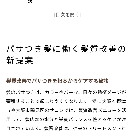
訣
髪質改善トリートメントがもたらす潤い効
果
髪質改善で広がりやクセをコントロールす
る方法
パサつき髪に働く髪質改善の
髪質改善のプロによるカスタマイズ施術の
新提案
流れ
髪質改善で日常のスタイリングが楽になる
理由
髪質改善でパサつきを根本からケアする秘訣
しっとり艶髪を目指すカスタマイズ施術とは
髪のパサつきは、カラーやパーマ、日々の熱ダメージが
カスタマイズ施術で叶える艶髪と髪質改善
蓄積することで起こりやすくなります。特に大阪府摂津
の極意
市や大阪市鶴見区のサロンでは、髪質改善メニューを活
髪質改善を活かした個別対応のケア方法に
用して、髪内部の水分と栄養バランスを整えるケアが注
注目
目されています。髪質改善は、従来のトリートメントと