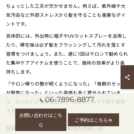
ちょっとした工夫が欠かせません。例えば、紫外線や大
気汚染など外部ストレスから髪を守ることも重要なポイ
ントです。
具体的には、外出時に帽子やUVカットスプレーを活用し
たり、帰宅後は必ず髪をブラッシングして汚れを落とす
習慣をつけましょう。また、週に1回はサロンで勧められ
た集中ケアアイテムを使うことで、施術の効果がより長
持ちします。
「サロン帰りの艶が続くようになった」「毎朝のセット
が簡単になった」といった実感も多く寄せられていま
06-7896-8877
す。日々の小さな積み重ねが、理想のうるツヤ髪を維持
する秘訣です。
お問い合わせはこち
ご予約はこちら
ら
髪質改善を成功させる生活習慣の見直し法