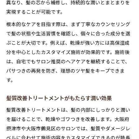
髪質改善とカスタマイズがもたらす美髪効
異なり、髪の芯から補修し、持続的な潤いとまとまりを
果
実現することが可能です。
髪質改善を高める施術内容の選び方とは
根本的なケアを目指す際は、まず丁寧なカウンセリング
カスタマイズ施術で髪質改善とエイジング
で髪の状態や生活習慣を確認し、個々に合った成分を選
ケアの両立
ぶことが大切です。例えば、乾燥が強い方には高保湿成
分を中心としたカスタマイズ施術が効果的です。施術後
理想の美髪へ導くケア方法を解説
は、自宅でもサロン推奨のヘアケアを継続することで、
髪質改善で実現する理想の美髪ケア習慣
パサつきの再発を防ぎ、理想のツヤ髪をキープできま
髪質改善に最適なケアアイテムの選び方
す。
髪質改善が叶えるサロン帰りの仕上がりを
自宅で
髪質改善トリートメントがもたらす潤い効果
髪質改善サロンのカウンセリング活用法
髪質改善トリートメントは、髪の内部にしっかりと潤い
髪質改善で毎日の髪の手触りを劇的に変え
を届けることで、乾燥やゴワつきを改善します。大阪府
る
摂津市や大阪市鶴見区のサロンでは、髪質やダメージレ
年齢髪も諦めない髪質改善の秘訣
ベルに合わせて施術内容をカスタマイズできるのが特長