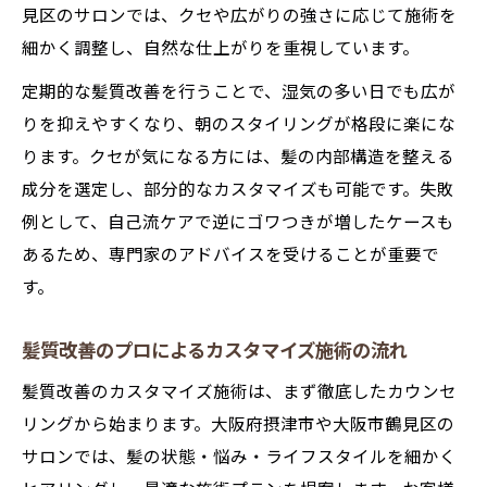
髪質改善の成果を高めるお手入れポイント
見区のサロンでは、クセや広がりの強さに応じて施術を
大阪府摂津市大阪市鶴見区で叶える艶やかヘア
細かく調整し、自然な仕上がりを重視しています。
体験
定期的な髪質改善を行うことで、湿気の多い日でも広が
髪質改善サロンで叶える艶やかヘア体験の
りを抑えやすくなり、朝のスタイリングが格段に楽にな
魅力
ります。クセが気になる方には、髪の内部構造を整える
髪質改善カスタマイズ施術が選ばれる理由
成分を選定し、部分的なカスタマイズも可能です。失敗
髪質改善を実感できるプロの施術事例紹介
例として、自己流ケアで逆にゴワつきが増したケースも
髪質改善の持続力を高める地域密着サロン
あるため、専門家のアドバイスを受けることが重要で
の強み
す。
髪質改善とカスタマイズ施術で理想のスタ
髪質改善のプロによるカスタマイズ施術の流れ
イルへ
髪質改善のカスタマイズ施術は、まず徹底したカウンセ
リングから始まります。大阪府摂津市や大阪市鶴見区の
サロンでは、髪の状態・悩み・ライフスタイルを細かく