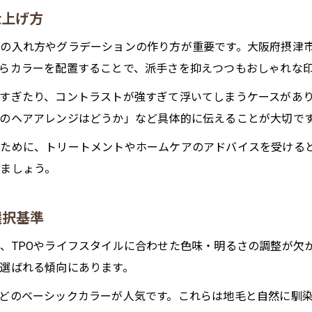
無理なく続くイヤリングカラー管理術
仕上げ方
色落ちしにくいイヤリングカーメンテ方法
の入れ方やグラデーションの作り方が重要です。大阪府摂津
イヤリングカラーを長く楽しむポイント
らカラーを配置することで、派手さを抑えつつもおしゃれな
イヤリングカラーのセルフケアと頻度の目安
すぎたり、コントラストが強すぎて浮いてしまうケースがあ
のヘアアレンジはどうか」など具体的に伝えることが大切で
ために、トリートメントやホームケアのアドバイスを受ける
ましょう。
選択基準
、TPOやライフスタイルに合わせた色味・明るさの調整が欠
選ばれる傾向にあります。
どのベーシックカラーが人気です。これらは地毛と自然に馴