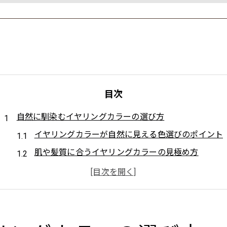
目次
自然に馴染むイヤリングカラーの選び方
イヤリングカラーが自然に見える色選びのポイント
肌や髪質に合うイヤリングカラーの見極め方
イヤリングカラーで失敗しない自然な仕上げ方
日常でも浮かないイヤリングカラーの選択基準
職場や学校で目立ちにくいイヤリングカラー提案
職場で浮かない清潔感イヤリングカラー術