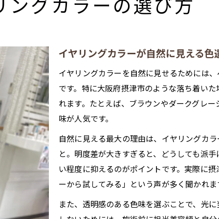
リングカラーの選び方
清潔感あるイヤリングカラーの色味とは
イヤリングカラーで職場に馴染むテクニック
オフィスでも好印象なイヤリングカラー活用法
イヤリングカラーが自然に見える色
イヤリングカラーで上品に見せるコツ
イヤリングカラーを自然に見せるためには、
職場でバレにくいイヤリングカラーの工夫
です。特に大阪府摂津市のような落ち着いた
ブリーチ後も長持ちする色味のポイント
れます。たとえば、ブラウンやダークグレー
ブリーチ後のイヤリングカラー色持ち対策
味が人気です。
イヤリングカラーを長持ちさせるケア方法
自然に見える最大の理由は、イヤリングカラ
色落ちしにくいイヤリングカラーの選び方
と。明度差が大きすぎると、どうしても派手
ブリーチダメージを抑えるイヤリングカラー術
い程度に抑えるのがポイントです。実際に摂
長持ちするイヤリングカラーの色味提案
ーから試してみる」という声が多く聞かれま
品よく透明感叶えるデザインテクニック集
また、透明感のある色味を選ぶことで、光に
透明感際立つイヤリングカラーのコツ