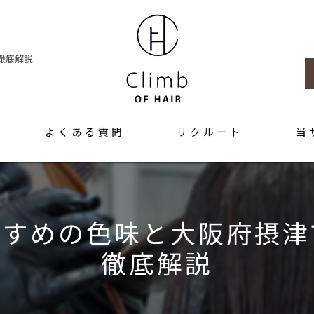
徹底解説
よくある質問
リクルート
当
髪質改
トリー
すすめの色味と大阪府摂津
カラー
徹底解説
アット
求人