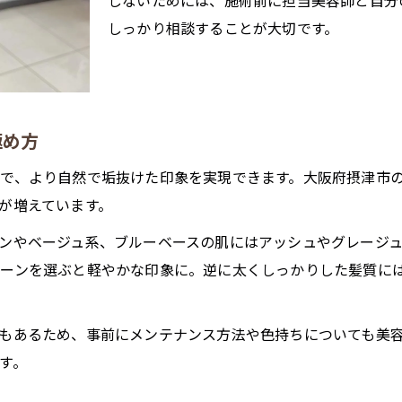
しないためには、施術前に担当美容師と自分
しっかり相談することが大切です。
品のあるイヤリングカーデザインの選び方
イヤリングカラーで叶える上品な透明感
自然な仕上がりのイヤリングカーテクニック
イヤリングカラーで大人可愛い印象を演出
極め方
生活環境に合わせたイヤリングカラー提案
で、より自然で垢抜けた印象を実現できます。大阪府摂津市
ライフスタイル別イヤリングカラー選び方
が増えています。
日常に馴染むイヤリングカーデザイン提案
ンやベージュ系、ブルーベースの肌にはアッシュやグレージ
イヤリングカラーで忙しくても楽しむ方法
ーンを選ぶと軽やかな印象に。逆に太くしっかりした髪質に
生活環境に合うイヤリングカラーの選定基準
学生・社会人向けイヤリングカラーの工夫
もあるため、事前にメンテナンス方法や色持ちについても美
メンテナンス周期と続けやすさの秘訣を解説
す。
イヤリングカラーの最適なメンテナンス周期