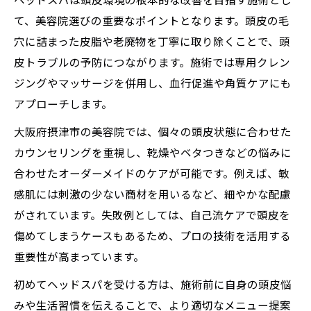
ヘッドスパは頭皮環境の根本的な改善を目指す施術とし
は
て、美容院選びの重要なポイントとなります。頭皮の毛
ヘッドスパが頭皮環境に与える影響を解説
穴に詰まった皮脂や老廃物を丁寧に取り除くことで、頭
白髪予防に役立つヘッドスパの施術内容
皮トラブルの予防につながります。施術では専用クレン
ジングやマッサージを併用し、血行促進や角質ケアにも
抜け毛改善をサポートするヘッドスパの特
アプローチします。
徴
悩みに寄り添うヘッドスパのカウンセリン
大阪府摂津市の美容院では、個々の頭皮状態に合わせた
グ力
カウンセリングを重視し、乾燥やベタつきなどの悩みに
自分に合うヘッドスパを摂津市で探すコツ
合わせたオーダーメイドのケアが可能です。例えば、敏
感肌には刺激の少ない商材を用いるなど、細やかな配慮
ヘッドスパ選びで注目したい美容院の特徴
がされています。失敗例としては、自己流ケアで頭皮を
摂津市で通いやすいヘッドスパの見つけ方
傷めてしまうケースもあるため、プロの技術を活用する
ヘッドスパの口コミや評判をチェックする
重要性が高まっています。
方法
初めてヘッドスパを受ける方は、施術前に自身の頭皮悩
自分の悩みに合うヘッドスパ相談のポイン
みや生活習慣を伝えることで、より適切なメニュー提案
ト