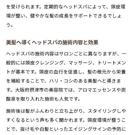
を受けられます。定期的なヘッドスパによって、頭皮環
ヘッドスパと他メニューの組み合わせ活用
境が整い、健やかな髪の成長をサポートできるでしょ
術
う。
ヘッドスパで心身リフレッシュする過ごし方
ヘッドスパでリフレッシュする時間の作り
美髪へ導くヘッドスパの施術内容と効果
方
ヘッドスパの施術内容はサロンごとに異なりますが、一
施術前後のヘッドスパ活用アドバイス
般的には頭皮クレンジング、マッサージ、トリートメン
忙しい女性にも嬉しいヘッドスパの魅力
トが基本です。頭皮の血行を促進し、髪の根元から栄養
ヘッドスパでストレスケアと美容を両立
を補給することで、ハリ・コシのある美髪へと導きま
ヘッドスパ体験後のホームケアポイント
す。大阪府摂津市の美容院では、アロマエッセンスや炭
酸泉を取り入れた施術も人気です。
施術後は髪がふんわりと立ち上がり、スタイリングしや
すくなるという声も多く聞かれます。頭皮環境が整うこ
とで、抜け毛や白髪といったエイジングサインの予防に