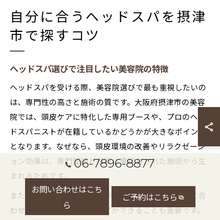
自分に合うヘッドスパを摂津
市で探すコツ
ヘッドスパ選びで注目したい美容院の特徴
ヘッドスパを受ける際、美容院選びで最も重視したいの
は、専門性の高さと施術の質です。大阪府摂津市の美容
院では、頭皮ケアに特化した専用ブースや、プロのヘッ
ドスパニストが在籍しているかどうかが大きなポイント
となります。なぜなら、頭皮環境の改善やリラクゼーシ
06-7896-8877
ョン効果は、専門知識と技術に裏打ちされた施術から生
まれるためです。
お問い合わせはこち
また、カウンセリングの丁寧さや、頭皮や髪の状態に合
ご予約はこちら
ら
わせたオーダーメイドのケアができることも重要です。