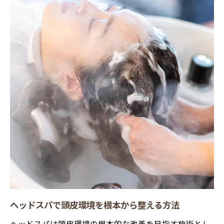
ヘッドスパで非日常を味わう贅沢な時間
美容院選びで重視したいヘッドスパの雰囲
気
髪質改善に最適なヘッドスパ活用術
髪質改善に特化したヘッドスパの選び方
ヘッドスパでうるおいのある髪を目指すケ
ア
ヘッドスパが叶える髪質変化の実感ポイン
ト
美容院で受けるヘッドスパとホームケアの
違い
ヘッドスパの継続で得られる髪質改善効果
白髪や抜け毛に悩む方のヘッドスパ選び方
ヘッドスパで頭皮環境を根本から整える方法
白髪や抜け毛対策に効果的なヘッドスパと