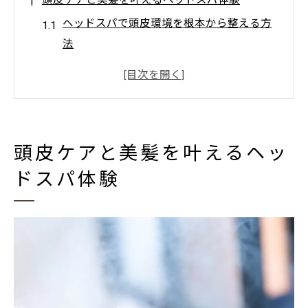
ヘッドスパで頭皮環境を根本から整える方
法
美髪へ導くヘッドスパの施術内容と効果
ヘッドスパ体験で得られる心身のリラック
ス感
毎日のケアにプラスしたいヘッドスパの魅
頭皮ケアと美髪を叶えるヘッ
力
ドスパ体験
ヘッドスパで髪質改善を実感できる理由
落ち着いた空間で癒やすヘッドスパの魅力
落ち着いた美容院で受けるヘッドスパの心
地よさ
ヘッドスパがもたらす大人の癒し効果とは
静かな空間で楽しむヘッドスパの満足度