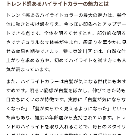
白髪もおしゃれに隠せるカラー選びの極意
トレンド感あるハイライトカラーの魅力とは
ハイライトカラーで白髪を自然にカバーす
トレンド感あるハイライトカラーの最大の魅力は、髪全
る技
体に動きと抜け感を与え、今っぽい印象へとアップデー
白髪ぼかしに最適なハイライトカラーデザ
トできる点です。全体を明るくせずとも、部分的な明る
イン
さでナチュラルな立体感が生まれ、顔周りを華やかに見
せる効果も期待できます。特に東淀川区では、自然な仕
おしゃれに白髪を隠すハイライトカラーの
上がりを求める方や、初めてハイライトを試す方にも人
活用法
気が高まっています。
白髪カバーに強いハイライトカラーの選び
方
また、ハイライトカラーは白髪が気になる世代にもおす
ハイライトカラーで若々しい印象を叶える
すめです。明るい筋感が白髪をぼかし、伸びてきた時も
コツ
目立ちにくいのが特徴です。実際に「白髪が気にならな
くなった」「髪が柔らかく見えるようになった」といっ
自分らしさを輝かせるハイライトカラーの秘密
た声もあり、幅広い年齢層から支持されています。トレ
ハイライトカラーで個性を活かすスタイル
ンドのハイライトを取り入れることで、毎日のスタイリ
提案