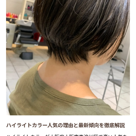
理想の髪色を実現するハイライトカラーの
選び方
透明感重視のハイライトカラー活用法を解
説
ハイライトカラーで柔らかい印象を演出す
る方法
立体感が叶う大人のハイライト術まとめ
ハイライトカラーで立体感を出す技術のポ
イント
大人女性が選ぶハイライトカラーの最旬テ
クニック
ハイライトカラーでボリューム感をプラス
する方法
ハイライトカラー人気の理由と最新傾向を徹底解説
立体感を強調できるハイライトカラーの流