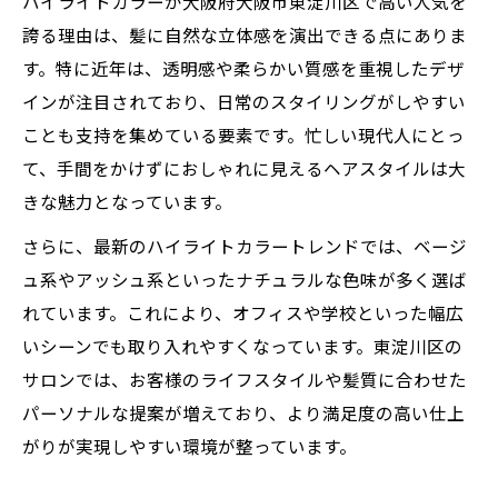
ハイライトカラーが大阪府大阪市東淀川区で高い人気を
行スタイル
誇る理由は、髪に自然な立体感を演出できる点にありま
大人っぽさ際立つハイライトカラーのコツ
す。特に近年は、透明感や柔らかい質感を重視したデザ
を紹介
インが注目されており、日常のスタイリングがしやすい
髪に優しいハイライトカラーの楽しみ方
ことも支持を集めている要素です。忙しい現代人にとっ
ハイライトカラーで髪への負担を抑える方
て、手間をかけずにおしゃれに見えるヘアスタイルは大
法
きな魅力となっています。
髪に優しいハイライトカラー選びのポイン
さらに、最新のハイライトカラートレンドでは、ベージ
ト
ュ系やアッシュ系といったナチュラルな色味が多く選ば
ダメージを最小限に抑えるハイライトカラ
れています。これにより、オフィスや学校といった幅広
ー術
いシーンでも取り入れやすくなっています。東淀川区の
ハイライトカラー後のケアで美髪を保つコ
サロンでは、お客様のライフスタイルや髪質に合わせた
ツ
パーソナルな提案が増えており、より満足度の高い仕上
髪質改善できるハイライトカラーの楽しみ
がりが実現しやすい環境が整っています。
方