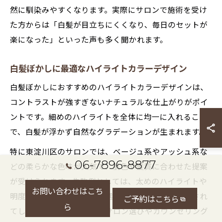
然に馴染みやすくなります。実際にサロンで施術を受け
た方からは「白髪が目立ちにくくなり、毎日のセットが
楽になった」といった声も多く聞かれます。
白髪ぼかしに最適なハイライトカラーデザイン
白髪ぼかしにおすすめのハイライトカラーデザインは、
コントラストが強すぎないナチュラルな仕上がりがポイ
ントです。細めのハイライトを全体に均一に入れること
で、白髪が浮かず自然なグラデーションが生まれます。
特に東淀川区のサロンでは、ベージュ系やアッシュ系な
06-7896-8877
どの柔らかな色味が人気で、肌色や髪質に合わせた提案
が受けられます。失敗例としては、太めのハイライトや
お問い合わせはこち
明度差が大きすぎる配色を選ぶと、逆に白髪が強調され
ご予約はこちら
ら
てしまうこともあるため、サロン選びやカウンセリング