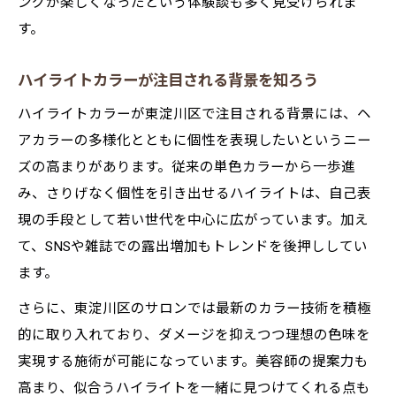
ングが楽しくなったという体験談も多く見受けられま
自分らしい髪色に仕上げるハイライトカラ
す。
ー術
ハイライトカラーで印象チェンジを楽しむ
ハイライトカラーが注目される背景を知ろう
方法
ハイライトカラーが東淀川区で注目される背景には、ヘ
理想を叶えるハイライトカラーの選び方ガ
アカラーの多様化とともに個性を表現したいというニー
イド
ズの高まりがあります。従来の単色カラーから一歩進
ハイライトカラーが与える自己表現の可能
み、さりげなく個性を引き出せるハイライトは、自己表
性
現の手段として若い世代を中心に広がっています。加え
て、SNSや雑誌での露出増加もトレンドを後押ししてい
ます。
さらに、東淀川区のサロンでは最新のカラー技術を積極
的に取り入れており、ダメージを抑えつつ理想の色味を
実現する施術が可能になっています。美容師の提案力も
高まり、似合うハイライトを一緒に見つけてくれる点も