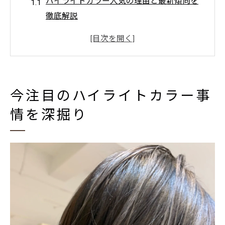
ハイライトカラー人気の理由と最新傾向を
徹底解説
トレンド感あるハイライトカラーの魅力と
は
ハイライトカラーが注目される背景を知ろ
う
今注目のハイライトカラー事
人気を集めるハイライトカラーの特徴を紹
情を深掘り
介
ハイライトカラー選びで失敗しないコツ
透明感ハイライトカラーで理想の髪色に
透明感ハイライトカラーで叶える垢抜けヘ
ア
ハイライトカラーが作る自然なツヤ感の秘
密