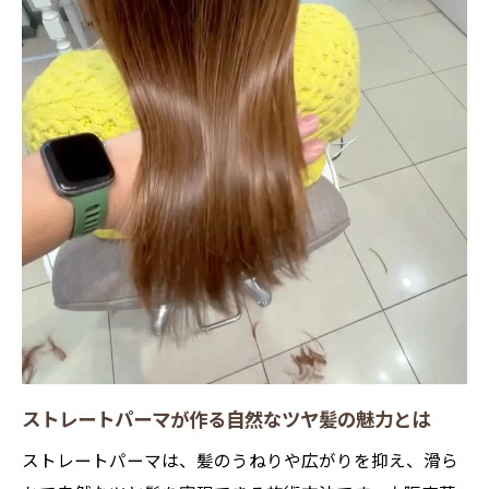
ダメージを抑えたストレートパーマの選び
方
ストレートパーマ技術で理想の髪質に近づ
く方法
髪質改善を目指すならストレートパーマが
最適
茨木市から始める理想のヘアスタイル探し
ストレートパーマで叶える理想のヘアスタ
イル
茨木市で人気のストレートパーマ活用テク
ニック
自分に合うストレートパーマの選び方を伝
ストレートパーマが作る自然なツヤ髪の魅力とは
授
ストレートパーマは、髪のうねりや広がりを抑え、滑ら
ストレートパーマで毎日が楽しくなる理由