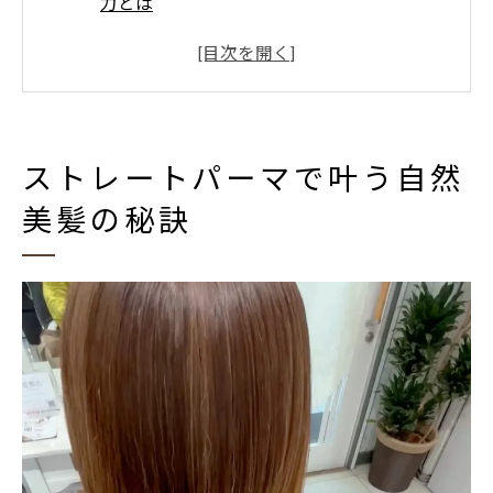
力とは
クセ毛に悩む方へストレートパーマの効果
解説
髪質に合わせたストレートパーマ選びのポ
イント
ストレートパーマで叶う自然
ストレートパーマで手軽に美髪をキープす
美髪の秘訣
る方法
自然な仕上がりを叶えるストレートパーマ
のコツ
髪質改善なら茨木市で話題のストレート技術
ストレートパーマと髪質改善の関係を徹底
解説
茨木市で注目される髪質改善ストレートパ
ーマ