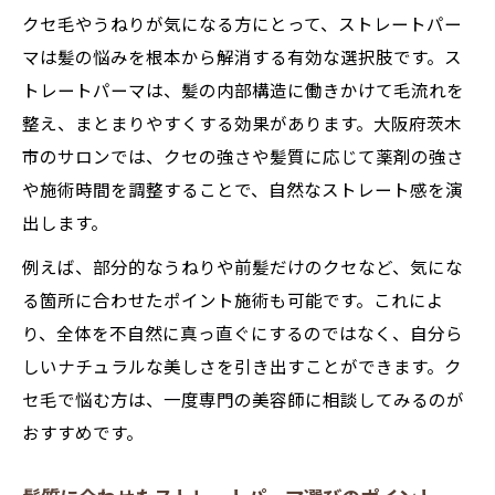
ストレートパーマに最適な駅近美容の選び
クセ毛やうねりが気になる方にとって、ストレートパー
方
マは髪の悩みを根本から解消する有効な選択肢です。ス
通いやすさ重視のストレートパーマサロン
トレートパーマは、髪の内部構造に働きかけて毛流れを
の魅力
整え、まとまりやすくする効果があります。大阪府茨木
市のサロンでは、クセの強さや髪質に応じて薬剤の強さ
駅近サロンで叶える時短ストレートパーマ
や施術時間を調整することで、自然なストレート感を演
体験
出します。
ストレートパーマは通いやすい美容室が安
心
例えば、部分的なうねりや前髪だけのクセなど、気にな
駅近美容で気軽にストレートパーマを楽し
る箇所に合わせたポイント施術も可能です。これによ
む方法
り、全体を不自然に真っ直ぐにするのではなく、自分ら
しいナチュラルな美しさを引き出すことができます。ク
毎朝のセットが楽になるストレートパーマ活用
セ毛で悩む方は、一度専門の美容師に相談してみるのが
術
おすすめです。
ストレートパーマで毎朝のスタイリングが
時短に