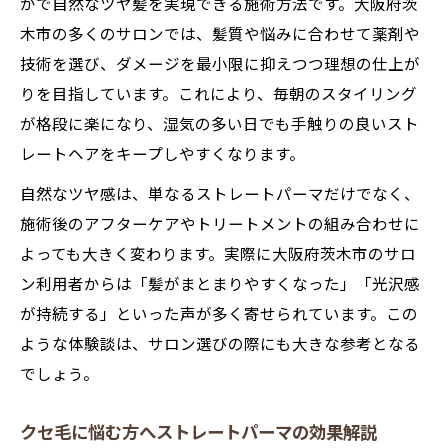
かで自然なツヤ髪を実現できる施術方法です。大阪府茨
ヘアスタイルチェンジにストレートパーマ
木市の多くのサロンでは、髪質や悩みに合わせて薬剤や
が最適
技術を選び、ダメージを最小限に抑えつつ理想の仕上が
ダメージを抑えるストレートパーマ体験談
りを目指しています。これにより、毎朝のスタイリング
実際に体験したダメージレスなストレート
が格段に楽になり、湿気の多い日でも手触りの良いスト
パーマ
レートヘアをキープしやすくなります。
髪への負担が少ないストレートパーマの秘
自然なツヤ感は、単なるストレートパーマだけでなく、
訣
施術後のアフターケアやトリートメントの組み合わせに
ストレートパーマで変わる髪の質感と手触
よっても大きく変わります。実際に大阪府茨木市のサロ
り
ン利用者からは「髪がまとまりやすくなった」「光沢感
ストレートパーマ体験者が語る本音レビュ
が持続する」といった声が多く寄せられています。この
ー
ような体験談は、サロン選びの際にも大きな参考となる
ダメージを抑えて美髪を保つストレートパ
でしょう。
ーマ術
駅近で通いやすい茨木市の美容選びポイント
クセ毛に悩む方へストレートパーマの効果解説