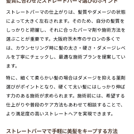
髪質に合わせたストレートパーマ選びのポイント
忙しい朝でも簡単に決まるストレートパー
ストレートパーマの仕上がりは、髪質やダメージの状態
マの魅力
によって大きく左右されます。そのため、自分の髪質を
ストレートパーマで朝のセットが楽になる
しっかりと把握し、それに合ったパーマ剤や施術方法を
理由
選ぶことが重要です。大阪府茨木市のサロンの多くで
ストレートパーマ後におすすめのスタイリ
は、カウンセリング時に髪の太さ・硬さ・ダメージレベ
ング術
ルを丁寧にチェックし、最適な施術プランを提案してい
手間いらずの美髪を叶えるストレートパー
ます。
マ活用法
特に、細くて柔らかい髪の場合はダメージを抑える薬剤
選びがポイントとなり、硬くて太い髪にはしっかり伸ば
す力のある施術が求められます。施術前には、希望する
仕上がりや普段のケア方法もあわせて相談することで、
より満足度の高いストレートヘアを実現できます。
ストレートパーマで手軽に美髪をキープする方法