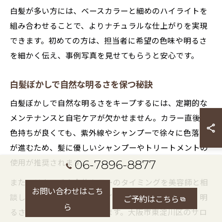
白髪が多い方には、ベースカラーと細めのハイライトを
組み合わせることで、よりナチュラルな仕上がりを実現
できます。初めての方は、担当者に希望の色味や明るさ
を細かく伝え、事例写真を見せてもらうと安心です。
白髪ぼかしで自然な明るさを保つ秘訣
白髪ぼかしで自然な明るさをキープするには、定期的な
メンテナンスと自宅ケアが欠かせません。カラー直後は
色持ちが良くても、紫外線やシャンプーで徐々に色落ち
が進むため、髪に優しいシャンプーやトリートメントの
06-7896-8877
使用が推奨されます。
また、リタッチや全体カラーのタイミングを美容師と相
お問い合わせはこち
談し、半年に一度はハイライトの入れ直しを行うと、明
ご予約はこちら
ら
るさと立体感を長く楽しめます。大阪市東淀川区のサロ