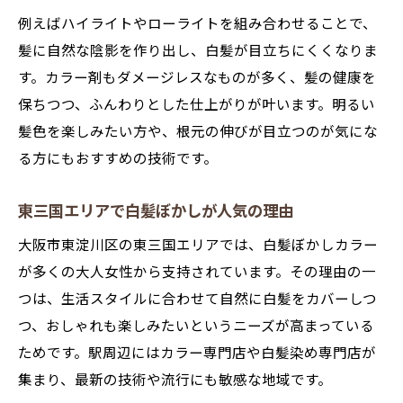
カラー三国で人気の白髪ぼかしテクニック
例えばハイライトやローライトを組み合わせることで、
髪に自然な陰影を作り出し、白髪が目立ちにくくなりま
白髪ぼかしで自然な明るさを保つ秘訣
す。カラー剤もダメージレスなものが多く、髪の健康を
自然に馴染む白髪ぼかしカラーで前向きに
保ちつつ、ふんわりとした仕上がりが叶います。明るい
白髪ぼかしカラーで毎日を前向きに過ごす
髪色を楽しみたい方や、根元の伸びが目立つのが気にな
自然に馴染む白髪ぼかしの魅力とは
る方にもおすすめの技術です。
白髪ぼかしで叶える自分らしいヘアスタイ
ル
東三国エリアで白髪ぼかしが人気の理由
白髪染め専門店で理想の白髪ぼかしを実現
大阪市東淀川区の東三国エリアでは、白髪ぼかしカラー
スマートキレイな白髪ぼかしで印象アップ
が多くの大人女性から支持されています。その理由の一
つは、生活スタイルに合わせて自然に白髪をカバーしつ
つ、おしゃれも楽しみたいというニーズが高まっている
ためです。駅周辺にはカラー専門店や白髪染め専門店が
集まり、最新の技術や流行にも敏感な地域です。