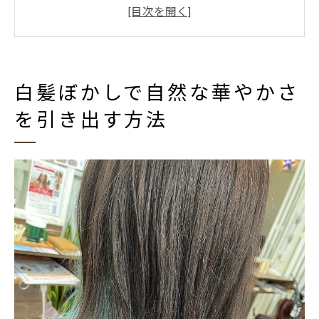
白髪ぼかしカラーの自然な仕上がりの秘密
白髪染め専門店で叶う新しい白髪ぼかし体
験
白髪ぼかしで大人女性が若々しく見えるコ
白髪ぼかしで自然な華やかさ
ツ
を引き出す方法
髪に透明感を与える白髪ぼかしカラー体験談
白髪ぼかしカラー体験者のリアルな声
専門店の白髪ぼかしで叶う透明感の魅力
カラー三国での白髪ぼかし体験の感想
白髪ぼかしで自然な髪質改善を実感
新大阪カラー専門店での白髪ぼかし体験記
低ダメージで手軽に叶う白髪ぼかしの魅力
白髪ぼかしは低ダメージで安心の施術
短時間でできる白髪ぼかしのメリット