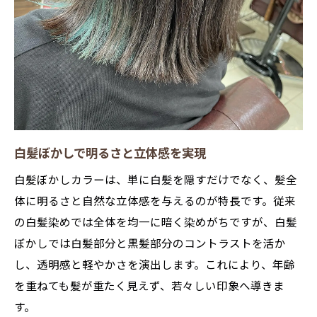
スマートキレイな白髪ぼかしが叶う理由
カラー三国で手軽に白髪ぼかし体験
髪に優しい白髪ぼかしのポイント解説
忙しい毎日に役立つ白髪ぼかし活用術
忙しい方におすすめの白髪ぼかし活用法
短時間で美しく仕上がる白髪ぼかし
白髪ぼかしで明るさと立体感を実現
東三国のカラー専門店で手軽に白髪ぼかし
白髪ぼかしカラーは、単に白髪を隠すだけでなく、髪全
白髪ぼかしで時短とおしゃれを両立
体に明るさと自然な立体感を与えるのが特長です。従来
白髪ぼかしカラーで朝のセットも簡単に
の白髪染めでは全体を均一に暗く染めがちですが、白髪
白髪ぼかしが人気の理由と失敗しない選び方
ぼかしでは白髪部分と黒髪部分のコントラストを活か
白髪ぼかしが大人女性に選ばれる理由
し、透明感と軽やかさを演出します。これにより、年齢
失敗しない白髪ぼかしの選び方のコツ
を重ねても髪が重たく見えず、若々しい印象へ導きま
す。
白髪染め専門店で後悔しないための注意点