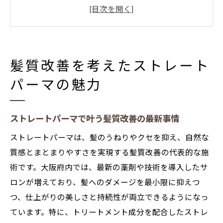
大阪メンズに人気のストレートパーマ活用
法
上手い美容院選びとストレートパーマ体験
談
髪質改善を考えたストレート
ストレートパーマで理想の質感と扱いやす
パーマの魅力
さ
初めてでも安心のストレートパーマ基礎知
識
ストレートパーマで叶う髪質改善の最新事情
自然な質感を叶えるパーマ選びのコツ
ストレートパーマは、髪のうねりやクセを抑え、自然な
ストレートパーマと自然な仕上がりの関係
質感とまとまりやすさを実現する髪質改善の代表的な施
性
術です。大阪府内では、最新の薬剤や技術を導入したサ
大阪府で選ぶパーマとストレートの違いを
ロンが増えており、髪へのダメージを最小限に抑えつ
解説
つ、仕上がりの美しさと持続性が両立できるようになっ
メンズ向けストレートパーマの自然な質感
ています。特に、トリートメント成分を配合したストレ