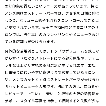
大阪府で注目のメンズ向け施術ポイント
の好印象を得たいというニーズが高まっています。特に
大阪で注目のストレートパーマ施術ポイン
メンズ向けのストレートパーマは、クセ毛を自然に伸ば
ト
しつつ、ボリューム感や毛流れをコントロールできる点
ストレートパーマが得意なメンズ美容院の
が支持されています。天王寺や梅田など主要エリアのサ
特徴
ロンでは、男性専用のカウンセリングやメニューを設け
ている店舗も見受けられます。
ストレートパーマ安い店舗と選び方のコツ
口コミで評判のストレートパーマサロン事
具体的な活用例としては、トップのボリュームを残しな
情
がらサイドだけをストレートにする部分施術や、ナチュ
忙しい男性におすすめのストレートパーマ
ラルな仕上がり重視の薬剤選定が挙げられます。また、
活用
仕事帰りに通いやすい夜遅くまで営業しているサロン
や、メンズカットと同時にストレートパーマが受けられ
クセ毛に悩むなら試すべきパーマの選択肢
るセットメニューも人気です。初めての方は、口コミや
ストレートパーマでクセ毛を活かす方法と
レビューで「上手い」「安い」と評判の大阪の美容院を
は
参考に、スタイル写真を持参して相談すると失敗が少な
クセ毛と相性抜群のストレートパーマ技術