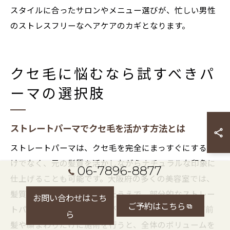
スタイルに合ったサロンやメニュー選びが、忙しい男性
のストレスフリーなヘアケアのカギとなります。
クセ毛に悩むなら試すべきパ
ーマの選択肢
ストレートパーマでクセ毛を活かす方法とは
ストレートパーマは、クセ毛を完全にまっすぐにするだ
けでなく、元の髪質を活かしながらナチュラルな印象に
06-7896-8877
仕上げることも可能です。大阪府の多くの美容室では、
髪質やクセの強さを見極めたうえで、部分的なストレー
お問い合わせはこち
ご予約はこちら
トパーマを提案するケースが増えています。たとえば前
ら
髪や顔まわりだけに施術を行うと、全体のボリュームを