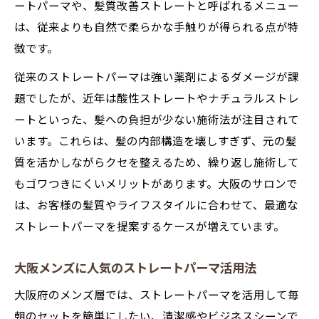
演出
ートパーマや、髪質改善ストレートと呼ばれるメニュー
は、従来よりも自然で柔らかな手触りが得られる点が特
ストレートパーマが苦手な髪質への対応策
徴です。
自分に合うストレートパーマの選び方の極
意
従来のストレートパーマは強い薬剤によるダメージが課
題でしたが、近年は酸性ストレートやナチュラルストレ
ストレートパーマなら扱いやすさも両立
ートといった、髪への負担が少ない施術法が注目されて
ストレートパーマで得られる毎朝の扱いや
います。これらは、髪の内部構造を壊しすぎず、元の髪
すさ
質を活かしながらクセを整えるため、繰り返し施術して
大阪メンズ支持のストレートパーマ実例紹
もゴワつきにくいメリットがあります。大阪のサロンで
介
は、お客様の髪質やライフスタイルに合わせて、最適な
ストレートパーマでクセ毛の悩みを解消す
ストレートパーマを提案するケースが増えています。
る方法
ストレートパーマと相性の良い髪質の特徴
大阪メンズに人気のストレートパーマ活用法
美容院選びで見るべきストレートパーマの
大阪府のメンズ層では、ストレートパーマを活用して毎
技術
朝のセットを簡単にしたい、清潔感やビジネスシーンで