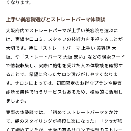
くなります。
ストレートパーマでボリューム調整の秘訣
大阪のメンズに合うストレートパーマ提案
上手い美容院選びとストレートパーマ体験談
ストレートパーマと他施術の違いを比較
大阪府内でストレートパーマが上手い美容院を選ぶに
理想のスタイルへ導く髪質別の施術提案
は、実績や口コミ、スタッフの技術力を重視することが
髪質別ストレートパーマ最適な施術提案
大切です。特に「ストレートパーマ 上手い 美容院 大
ストレートパーマで理想スタイルを実現す
阪」や「ストレートパーマ 大阪 安い」などの検索ワード
るコツ
で情報収集し、実際に施術を受けた人の体験談を確認す
ることで、希望に合ったサロン選びがしやすくなりま
髪質改善とストレートパーマの組み合わせ
す。サロンによっては、初回限定のお得なプランや髪質
例
診断を無料で行うサービスもあるため、積極的に活用し
ストレートパーマで失敗しない髪質診断の
ましょう。
重要性
実際の体験談では、「初めてストレートパーマをかけ
メンズにおすすめのストレートパーマ活用
て、朝のスタイリングが格段に楽になった」「クセが強
法
くて諦めていたが、大阪の有名サロンで理想のストレー