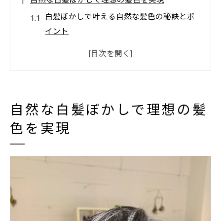
白髪ぼかしで叶える自然な髪色の秘訣とポ
イント
白髪ぼかしで若々しく見えるカラーの選び
方
白髪ぼかしの特徴とナチュラルな仕上がり
の理由
自然な白髪ぼかしで理想の髪
白髪ぼかしを成功させるための基礎知識ま
色を実現
とめ
白髪ぼかしがもたらす印象の変化とメリッ
ト
東淀川区周辺で叶う白髪ぼかし体験
東淀川区で白髪ぼかしを体験できる店舗の
特徴