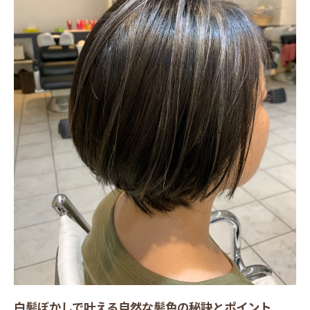
白髪ぼかしが得意なカラー専門店の選び方
ガイド
通いやすいエリアで白髪ぼかしを体験する
メリット
白髪ぼかしと東淀川区のサロン比較ポイン
ト
白髪ぼかしに強い美容室を選ぶ際の注意点
初めてなら知りたい白髪ぼかしの注意点
白髪ぼかし初心者が押さえるべき注意ポイ
ント
白髪ぼかし施術前に知っておきたい基礎知
識
白髪ぼかしのデメリットや色持ちの違いと
は
白髪ぼかしで叶える自然な髪色の秘訣とポイント