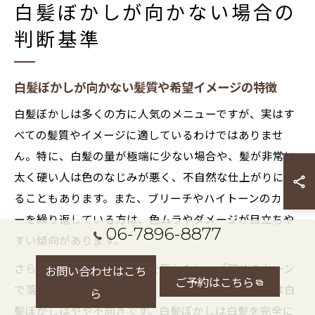
白髪ぼかしが向かない場合の
判断基準
白髪ぼかしが向かない髪質や希望イメージの特徴
白髪ぼかしは多くの方に人気のメニューですが、実はす
べての髪質やイメージに適しているわけではありませ
ん。特に、白髪の量が極端に少ない場合や、髪が非常に
太く硬い人は色のなじみが悪く、不自然な仕上がりにな
ることもあります。また、ブリーチやハイトーンのカラ
ーを繰り返している方は、色ムラやダメージが目立ちや
06-7896-8877
すい傾向があります。
さらに、「しっかりと白髪を隠したい」「暗めのトーン
お問い合わせはこち
ご予約はこちら
で落ち着いた印象にしたい」という希望が強い方には白
ら
髪ぼかしはやや不向きです。白髪ぼかしは白髪を完全に