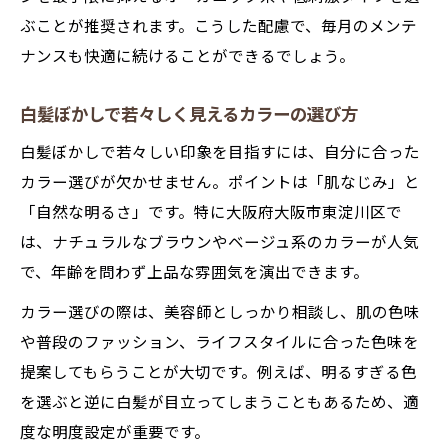
白髪ぼかしが向かない髪質や希望イメージ
ぶことが推奨されます。こうした配慮で、毎月のメンテ
の特徴
ナンスも快適に続けることができるでしょう。
白髪ぼかしの欠点と選ばない方がよいケー
ス
白髪ぼかしで若々しく見えるカラーの選び方
白髪ぼかし施術前に適性を見極めるポイン
白髪ぼかしで若々しい印象を目指すには、自分に合った
ト
カラー選びが欠かせません。ポイントは「肌なじみ」と
白髪ぼかしが難しい場合の別カラー提案も
「自然な明るさ」です。特に大阪府大阪市東淀川区で
紹介
は、ナチュラルなブラウンやベージュ系のカラーが人気
白髪ぼかしで後悔しない判断基準を解説
で、年齢を問わず上品な雰囲気を演出できます。
持続性とメンテ頻度で選ぶ新しい白髪対策
カラー選びの際は、美容師としっかり相談し、肌の色味
白髪ぼかしの持続性とメンテナンス周期の
や普段のファッション、ライフスタイルに合った色味を
目安
提案してもらうことが大切です。例えば、明るすぎる色
を選ぶと逆に白髪が目立ってしまうこともあるため、適
白髪ぼかしで無理なく続けるための頻度と
度な明度設定が重要です。
工夫