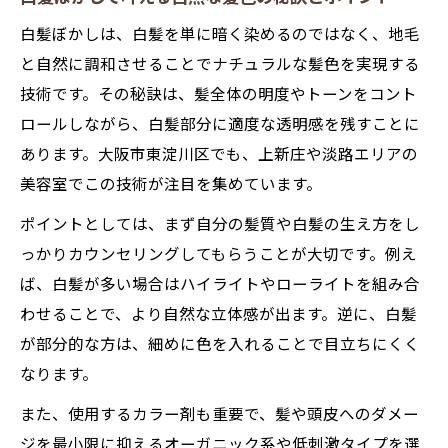
白髪ぼかしで失敗しないためのヘアケア方
白髪ぼかしは、白髪を単に暗く染めるのではなく、地毛
法
と自然に調和させることでナチュラルな髪色を実現する
白髪ぼかしと通常白髪染めの注意点の比較
技術です。その秘訣は、髪全体の明度やトーンをコント
髪に優しい白髪ぼかしの選び方とは
ロールしながら、白髪部分に適度な透明感を残すことに
髪に優しい白髪ぼかしの薬剤選びと施術方
あります。大阪市東淀川区でも、上新庄や淡路エリアの
法
美容室でこの技術が注目を集めています。
白髪ぼかしでダメージを抑える美容室の見
ポイントとしては、まず自分の髪質や白髪の生え方をし
極め方
っかりカウンセリングしてもらうことが大切です。例え
髪質に合わせた白髪ぼかしの選択ポイント
ば、白髪が多い場合はハイライトやローライトを組み合
髪に優しい白髪ぼかしの仕上がり事例と感
わせることで、より自然な立体感が出ます。逆に、白髪
想
が部分的な方は、細めに色を入れることで目立ちにくく
白髪ぼかしで美髪を叶えるサロン選びの秘
なります。
訣
また、使用するカラー剤も重要で、髪や頭皮へのダメー
白髪ぼかしが向かない場合の判断基準
ジを最小限に抑えるオーガニック系や低刺激タイプを選