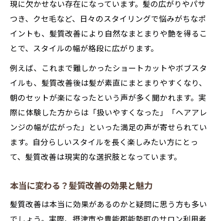
現に欠かせない存在になっています。髪の広がりやパサ
由
つき、クセ毛など、日々のスタイリングで悩みがちなポ
髪質改善施術の違いとサロン選びのコツ
イントも、髪質改善により自然なまとまりや艶を得るこ
髪質改善でスタイルが長持ちする秘訣とは
とで、スタイルの幅が格段に広がります。
髪質改善で得られるデザイン性のポイント
例えば、これまで難しかったショートカットやボブスタ
髪質改善を成功へ導く最新トリートメント事情
イルも、髪質改善後は髪が素直にまとまりやすくなり、
最新髪質改善トリートメントの選び方ガイ
朝のセットが楽になったという声が多く聞かれます。実
ド
際に体験した方からは「扱いやすくなった」「ヘアアレ
ンジの幅が広がった」といった満足の声が寄せられてい
髪質改善における酸熱や水素の効果を解説
ます。自分らしいスタイルを長く楽しみたい方にとっ
市販とサロン髪質改善トリートメントの違
て、髪質改善は現実的な選択肢となっています。
い
話題の髪質改善トリートメントは市販可
本当に変わる？髪質改善の効果と魅力
能？
髪質改善は本当に効果があるのかと疑問に思う方も多い
髪質改善の持続期間と効果を最大化する方
でしょう。実際、摂津市や豊能郡能勢町のサロン利用者