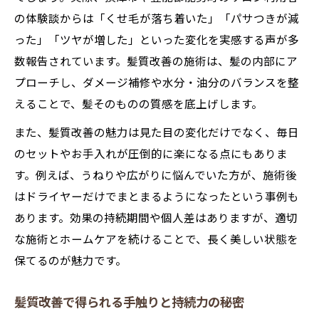
法
の体験談からは「くせ毛が落ち着いた」「パサつきが減
サロン選びで気を付けたい髪質改善のポイント
った」「ツヤが増した」といった変化を実感する声が多
髪質改善で後悔しないサロン選びの極意
数報告されています。髪質改善の施術は、髪の内部にア
美容師に嫌われない髪質改善相談の仕方
プローチし、ダメージ補修や水分・油分のバランスを整
カウンセリング時に伝える髪質改善の要望
えることで、髪そのものの質感を底上げします。
髪質改善施術予約時のチェックポイント
また、髪質改善の魅力は見た目の変化だけでなく、毎日
理想の髪質改善サロンを見極める質問例
のセットやお手入れが圧倒的に楽になる点にもありま
自宅ケアも活かす髪質改善術で美髪を継続
す。例えば、うねりや広がりに悩んでいた方が、施術後
はドライヤーだけでまとまるようになったという事例も
髪質改善を長持ちさせる自宅ケアの基本
あります。効果の持続期間や個人差はありますが、適切
サロン帰りの髪質改善を維持するポイント
な施術とホームケアを続けることで、長く美しい状態を
髪質改善後の毎日ケアで変わる髪の実感
保てるのが魅力です。
市販トリートメントで髪質改善をサポート
髪質改善と自宅ケアを両立するスケジュー
髪質改善で得られる手触りと持続力の秘密
ル