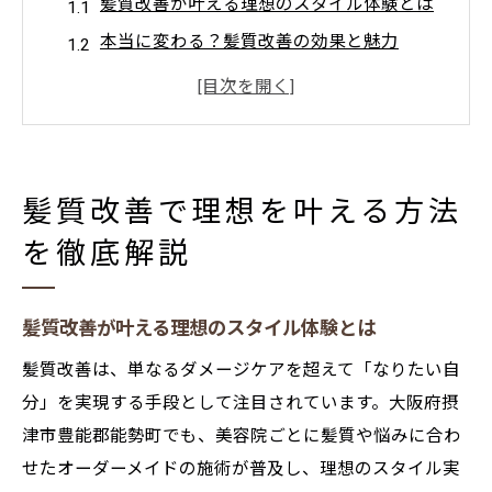
髪質改善が叶える理想のスタイル体験とは
本当に変わる？髪質改善の効果と魅力
髪質改善で得られる手触りと持続力の秘密
髪質改善とスタイル作りの相性を考える
自分に合う髪質改善施術の見極め方
大阪府摂津市豊能郡能勢町で注目の髪質改善
髪質改善で理想を叶える方法
髪質改善が注目される理由と地域の傾向
を徹底解説
大阪府周辺で選ばれる髪質改善の特徴
髪質改善が得意なサロンを見つけるコツ
髪質改善が叶える理想のスタイル体験とは
話題の髪質改善と地元サロンの強み比較
髪質改善は、単なるダメージケアを超えて「なりたい自
髪質改善の流行と地域密着型サービス
分」を実現する手段として注目されています。大阪府摂
スタイルに差が出る髪質改善の選び方とは
津市豊能郡能勢町でも、美容院ごとに髪質や悩みに合わ
髪質改善選びで失敗しないための基準
せたオーダーメイドの施術が普及し、理想のスタイル実
理想のスタイル実現に髪質改善が重要な理