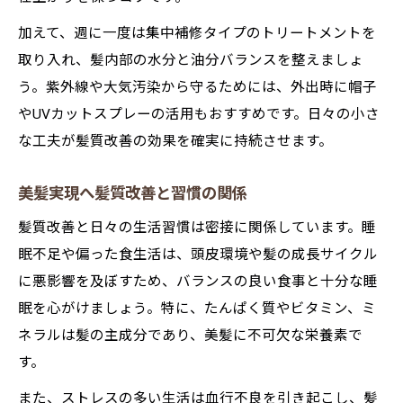
美髪を守る髪質改善の習慣リスト
加えて、週に一度は集中補修タイプのトリートメントを
美容師視点から見るマイクロケアの重要性
取り入れ、髪内部の水分と油分バランスを整えましょ
う。紫外線や大気汚染から守るためには、外出時に帽子
美容師が語る髪質改善とマイクロケア
やUVカットスプレーの活用もおすすめです。日々の小さ
髪質改善後の接し方とマナーの極意
な工夫が髪質改善の効果を確実に持続させます。
美容師が推奨する髪質改善の心得
髪質改善で好印象を得るコミュニケーショ
美髪実現へ髪質改善と習慣の関係
ン
髪質改善と日々の生活習慣は密接に関係しています。睡
髪質改善とサロンの協力で美髪を守る
眠不足や偏った食生活は、頭皮環境や髪の成長サイクル
に悪影響を及ぼすため、バランスの良い食事と十分な睡
眠を心がけましょう。特に、たんぱく質やビタミン、ミ
ネラルは髪の主成分であり、美髪に不可欠な栄養素で
す。
また、ストレスの多い生活は血行不良を引き起こし、髪