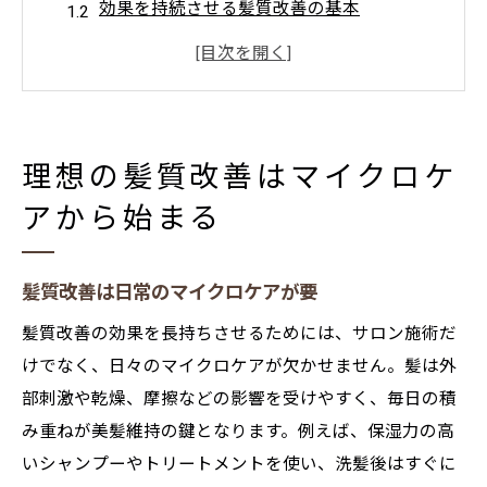
効果を持続させる髪質改善の基本
美髪実現へ髪質改善と習慣の関係
髪質改善を始める最適なタイミング
マイクロケアで変わる髪質改善体験
マイクロケアを活かした美髪維持のコツとは
理想の髪質改善はマイクロケ
マイクロケアで髪質改善を長持ちさせる
アから始まる
髪質改善後のケアが美髪を守る理由
髪質改善とマイクロケア実践の極意
髪質改善は日常のマイクロケアが要
日々の小さな工夫が髪質改善の要
髪質改善の効果を長持ちさせるためには、サロン施術だ
マイクロケアが支える髪質改善の効果
けでなく、日々のマイクロケアが欠かせません。髪は外
髪質改善後のホームケア実践ガイド
部刺激や乾燥、摩擦などの影響を受けやすく、毎日の積
髪質改善後に欠かせないホームケア法
み重ねが美髪維持の鍵となります。例えば、保湿力の高
髪質改善の効果を保つ家での工夫
いシャンプーやトリートメントを使い、洗髪後はすぐに