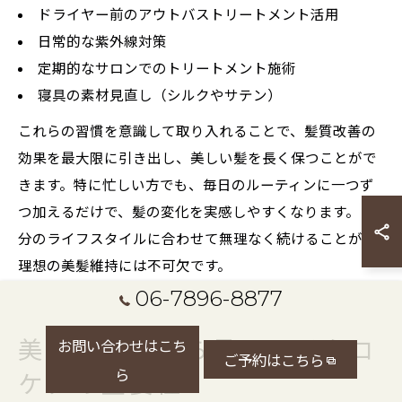
ドライヤー前のアウトバストリートメント活用
日常的な紫外線対策
定期的なサロンでのトリートメント施術
寝具の素材見直し（シルクやサテン）
これらの習慣を意識して取り入れることで、髪質改善の
効果を最大限に引き出し、美しい髪を長く保つことがで
きます。特に忙しい方でも、毎日のルーティンに一つず
つ加えるだけで、髪の変化を実感しやすくなります。自
分のライフスタイルに合わせて無理なく続けることが、
理想の美髪維持には不可欠です。
06-7896-8877
美容師視点から見るマイクロ
お問い合わせはこち
ご予約はこちら
ら
ケアの重要性