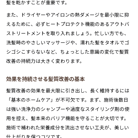
洗髪や乾かし方で髪質改善を守る
髪を乾かすことが重要です。
髪質改善後のNG行動と正しい対策
また、ドライヤーやアイロンの熱ダメージを最小限に抑
髪質改善を続けるための習慣作り
えるために、必ずヒートプロテクト機能のあるアウトバ
本当に髪質が変わる施術と日常ケア
ストリートメントを取り入れましょう。忙しい方でも、
髪質改善は施術と日常ケアが両輪
洗髪時のやさしいマッサージや、濡れた髪をタオルでゴ
シゴシこすらないなど、ちょっとした意識の変化で髪質
髪質改善で実感する変化と継続法
改善の持続力は大きく変わります。
サロン施術×髪質改善の相乗効果
毎日のケアが叶える髪質改善の実感
効果を持続させる髪質改善の基本
髪質改善は本当に髪が変わる理由
髪質改善の効果を最大限に引き出し、長く維持するには
施術後の髪を長持ちさせる習慣チェック
「基本のホームケア」が不可欠です。まず、施術後数日
髪質改善後の長持ち習慣を身につける
は強い洗浄力のシャンプーや過度なスタイリング剤の使
髪質改善の持続に役立つ行動ポイント
用を控え、髪本来のバリア機能を守ることが大切です。
日々の小さな習慣が髪質改善の決め手
施術で補われた栄養成分を流出させない工夫が、美しい
髪質改善後に避けたいNG行動まとめ
仕上がりを保つコツです。