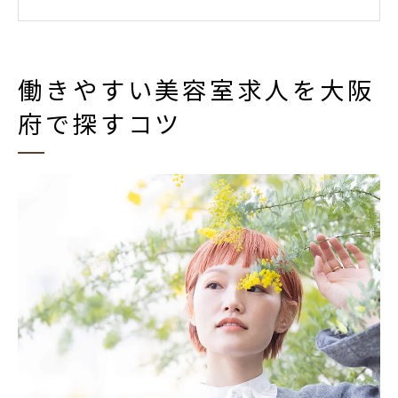
美容室求人情報を比較する時の注目ポイン
ト
働きやすい環境と美容室求人の見極め方
働きやすい美容室求人を大阪
美容師求人サイト活用で探す理想の職場
府で探すコツ
新卒や未経験から始める美容室求人ガイド
未経験でも応募しやすい美容室求人の特徴
新卒歓迎の大阪府美容室求人の探し方
美容室求人で未経験から成長できる職場と
は
働きやすい環境を新卒が選ぶためのポイン
ト
アシスタント募集が多い美容室求人の見分
け方
大阪府の美容室求人比較で理想の働き方を発見