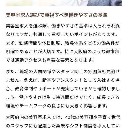
美容室求人比較で注目したい給与や休日条
美容室求人選びで重視すべき働きやすさの基準
件
大阪府で働く美容師求人の多様な働き方を
美容室求人を選ぶ際、働きやすさの基準は人それぞれ異
知る
なりますが、共通して重視したいポイントがあります。
まず、勤務時間や休日制度、給与体系などの労働条件が
自分に合う美容室求人を比較するメリット
明確であることが大切です。特に大阪府のような都市部
求人サイト活用で理想の美容室求人を見つ
では通勤アクセスも重要な要素となります。
ける
美容師求人ナビを使った働きやすい職場発
また、職場の人間関係やスタッフ同士の雰囲気も見逃せ
見術
ません。例えば、新卒やアシスタントとして入社する場
合、教育体制やサポートが充実しているかも確認しまし
美容師求人で見極めたい働きやすさの条件とは
ょう。働きやすさは単に待遇面だけでなく、成長できる
美容室求人選びで見逃せない職場の雰囲気
環境やチームワークの良さにも大きく影響します。
働きやすい美容室求人の福利厚生ポイント
大阪府内の美容室求人では、40代の美容師や子育て世代
美容師求人で注目すべき勤務時間と休日
のスタッフにも配慮した柔軟なシフト制度を導入してい