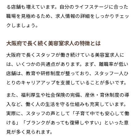
大阪府美容室求人で定着率を見極める方法
る店舗も増えています。自分のライフステージに合った
働きやすい美容室求人の給与や待遇の実態
職場を見極めるため、求人情報の詳細をしっかりチェッ
アシスタントも安心の大阪府美容室求人情報
クしましょう。
アシスタント歓迎の美容室求人を見極める
コツ
大阪府で長く続く美容室求人の特徴とは
未経験可の大阪府美容室求人は働きやす
大阪府で長くスタッフが働き続けている美容室求人に
い？
は、いくつかの共通点があります。まず、離職率が低い
美容室求人でアシスタントが長く続く職場
店舗は、教育や研修制度が整っており、スタッフ一人ひ
選び
とりのキャリアアップを支援していることが多いです。
美容室求人サイトでアシスタント向け情報
また、福利厚生や社会保険の完備、産休・育休制度の導
活用法
入など、働く人の生活を守る仕組みも充実しています。
大阪府でアシスタントが成長できる美容室
実際に、スタッフの声として「子育て中でも安心して働
求人
ける」「ブランクがあっても復帰しやすい」といった意
美容師求人サイト活用で大阪府で長く働ける職
見が多く見られます。