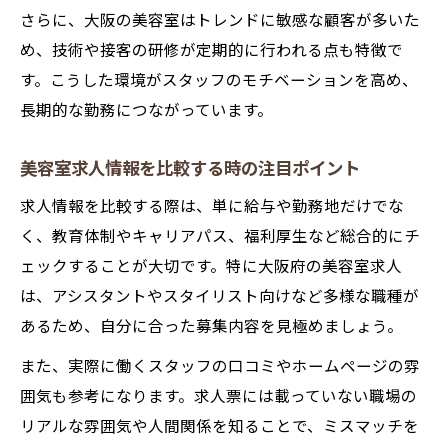
場探し
さらに、大阪の美容室はトレンドに敏感な顧客が多いた
美容師求人サイトで効率的に情報収集する
め、技術や接客の研修が定期的に行われる点も特徴で
方法
す。こうした環境がスタッフのモチベーションを高め、
大阪府の美容室求人を比較するポイントと
長期的な勤務につながっています。
は
美容室求人情報を比較する時の注目ポイント
求人ホームページと求人ナビの使い分け術
働きやすい美容室求人をサイトで探すコツ
求人情報を比較する際は、単に給与や勤務地だけでな
長く働ける美容室求人を見つける情報整理
く、教育体制やキャリアパス、福利厚生など総合的にチ
法
ェックすることが大切です。特に大阪府の美容室求人
は、アシスタントやスタイリスト向けなど多様な職種が
あるため、自分に合った募集内容を見極めましょう。
また、実際に働くスタッフの口コミやホームページの雰
囲気も参考になります。求人票には載っていない職場の
リアルな雰囲気や人間関係を知ることで、ミスマッチを