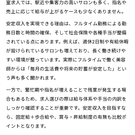
大阪府の美容師求人が選ばれるポイント
室求人では、駅近や集客力の高いサロンも多く、指名や
売上に応じて給与が上がるケースも少なくありません。
美容室求人探しで大阪府を選ぶべき理由
大阪府の美容室求人で働き方の幅が広がる
安定収入を実現できる理由は、フルタイム勤務による勤
務日数と時間の確保、そして社会保険や各種手当が整備
経験や年齢を問わず選ばれる求人条件とは
されている点にあります。例えば、週休2日制や有給休暇
美容室求人で年齢や経験を問わない職場の
が設けられているサロンも増えており、長く働き続けや
特徴
すい環境が整っています。実際にフルタイムで働く美容
40代50代も活躍できる美容室求人の条件
師からは「毎月の生活費や将来の貯蓄が安定した」とい
美容室求人でブランク可の安心ポイント
う声も多く聞かれます。
美容師求人大阪で幅広い世代が働く理由
一方で、繁忙期や指名が増えることで残業が発生する場
新卒や復職支援がある美容室求人の魅力
合もあるため、求人選びの際は給与体系や手当の内訳を
梅田や心斎橋エリアで理想の職場を探すヒント
しっかり確認することが重要です。安定収入を目指すな
梅田の美容室求人でアクセス重視の探し方
ら、固定給＋歩合給や、賞与・昇給制度の有無も比較ポ
心斎橋エリアの美容室求人で働く魅力
イントとなります。
美容室求人フルタイムなら駅近エリアが狙