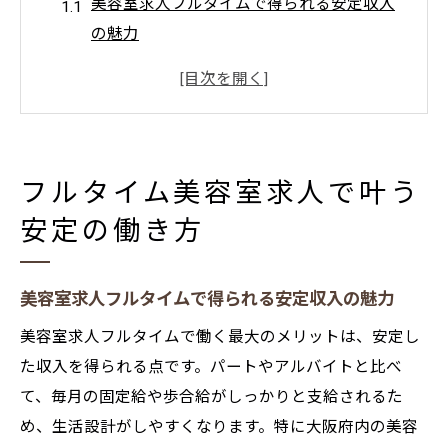
美容室求人フルタイムで得られる安定収入
の魅力
大阪府の美容室求人で実現する安心の働き
方
美容室求人でワークライフバランスを考え
るコツ
フルタイム美容室求人で叶う
フルタイム美容室求人で社会保険完備を選
安定の働き方
ぶ理由
美容室求人で長期的なキャリア形成を目指
す方法
美容室求人フルタイムで得られる安定収入の魅力
美容師求人を探すなら大阪府が注目の理由
美容室求人フルタイムで働く最大のメリットは、安定し
美容室求人フルタイムが大阪府で人気の背
た収入を得られる点です。パートやアルバイトと比べ
景
て、毎月の固定給や歩合給がしっかりと支給されるた
大阪府の美容室求人が集まる理由と特徴
め、生活設計がしやすくなります。特に大阪府内の美容