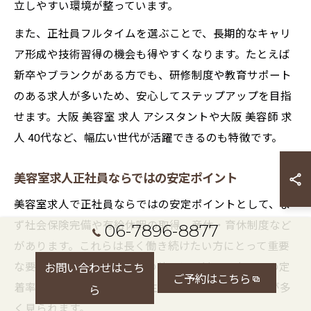
立しやすい環境が整っています。
また、正社員フルタイムを選ぶことで、長期的なキャリ
ア形成や技術習得の機会も得やすくなります。たとえば
新卒やブランクがある方でも、研修制度や教育サポート
のある求人が多いため、安心してステップアップを目指
せます。大阪 美容室 求人 アシスタントや大阪 美容師 求
人 40代など、幅広い世代が活躍できるのも特徴です。
美容室求人正社員ならではの安定ポイント
美容室求人で正社員ならではの安定ポイントとして、ま
ず社会保険完備や有給休暇の取得、産休・育休制度など
06-7896-8877
があります。これらは長く働き続けたい方にとって重要
な要素です。特に大阪府内のサロンでは、スタッフの定
お問い合わせはこち
ご予約はこちら
着率を高めるために福利厚生を強化しているケースが多
ら
く見られます。