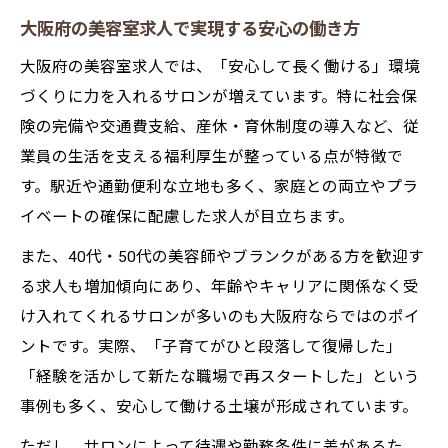
大阪府の美容室求人で実現する安心の働き方
い目
大阪美容師求人で人気の勤務地選びのコツ
大阪府の美容室求人では、「安心して長く働ける」環境
梅田美容室求人で理想の働き方を見つける
づくりに力を入れるサロンが増えています。特に社会保
方法
険の完備や交通費支給、産休・育休制度の導入など、従
業員の生活を支える福利厚生が整っている点が特徴で
正社員希望の方に人気のフルタイム求人ガイド
す。駅近や通勤便利な立地も多く、家庭との両立やプラ
美容室求人で正社員フルタイムを選ぶ理由
イベートの確保に配慮した求人が目立ちます。
美容室求人正社員ならではの安定ポイント
また、40代・50代の美容師やブランクがある方を歓迎す
大阪府美容室求人で正社員人気の背景とは
る求人も増加傾向にあり、年齢やキャリアに関係なく受
正社員美容室求人でキャリアアップを目指
け入れてくれるサロンが多いのも大阪府ならではのポイ
す
ントです。実際、「子育てがひと段落して復帰した」
美容室求人正社員で長期勤務のメリット
「経験を活かして新たな職場で再スタートした」という
長く働ける美容室求人の選び方と安心ポイント
事例も多く、安心して働ける土壌が形成されています。
美容室求人で長く働ける職場を見極めるコ
ただし、サロンによって待遇や勤務条件に差があるた