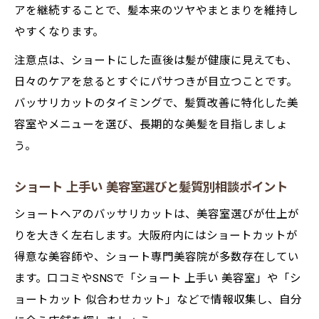
秘訣
アを継続することで、髪本来のツヤやまとまりを維持し
ショートカット 上手い美容師が提案する似
やすくなります。
合わせ術
注意点は、ショートにした直後は髪が健康に見えても、
口コミで選ぶショート専門美容院の魅力と
日々のケアを怠るとすぐにパサつきが目立つことです。
特徴
バッサリカットのタイミングで、髪質改善に特化した美
バッサリカットで叶える理想の自分像と新
容室やメニューを選び、長期的な美髪を目指しましょ
生活
う。
ショートカット 人気 美容師と作る納得の変
ショート 上手い 美容室選びと髪質別相談ポイント
身体験
ショートヘアのバッサリカットは、美容室選びが仕上が
りを大きく左右します。大阪府内にはショートカットが
得意な美容師や、ショート専門美容院が多数存在してい
ます。口コミやSNSで「ショート 上手い 美容室」や「シ
ョートカット 似合わせカット」などで情報収集し、自分