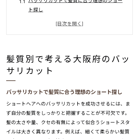
バッサリカットで髪質に合う理想のショー
ト探し
くせ毛も活かすバッサリカットの秘訣と注
意点
髪質改善を意識したバッサリカット実践方
法
髪質別で考える大阪府のバッ
ショート 上手い 美容室選びと髪質別相談ポ
サリカット
イント
大阪 ショート 美容院で叶える髪質対応バッ
サリカット
バッサリカットで髪質に合う理想のショート探し
ショートヘアへ大胆チェンジする極意
ショートヘアへのバッサリカットを成功させるには、ま
バッサリカットで印象激変させるための心
ず自分の髪質をしっかりと把握することが不可欠です。
構え
髪の太さや量、クセの有無によって似合うショートスタ
ショート 上手い 美容室の選び方と予約前の
イルは大きく異なります。例えば、細くて柔らかい髪質