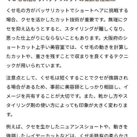
ショート専門美容院で実感できる骨格対応
くせ毛の方がバッサリカットでショートヘアに挑戦する
カット
場合、クセを活かしたカット技術が重要です。無理にク
ショートカット 人気 美容師が教える骨格別
セを抑え込もうとすると、スタイリングが難しくなり、
デザイン
思った仕上がりにならないこともあります。大阪府のシ
バッサリカット後の後悔を防ぐポイントまとめ
ョートカット上手い美容室では、くせ毛の動きを計算し
バッサリカット直後にありがちな後悔と対
たカットや、重さを残すことで収まりを良くするテクニ
策法
ックが用いられています。
ショートヘア 上手い 美容師に相談する安心
注意点として、くせ毛は短くすることでクセが強調され
ポイント
る場合があるため、事前に美容師としっかり相談し、イ
バッサリカット後のスタイリングとメンテ
メージを共有することが大切です。また、乾かし方やス
ナンス術
タイリング剤の使い方によっても印象が大きく変わりま
ショート専門美容院で得られるアフターケ
す。
アとは
例えば、クセを生かしたニュアンスショートや、動きを
バッサリカット経験者のリアルな失敗談と
強調したレイヤーカットなどは、くせ毛特有の柔らかさ