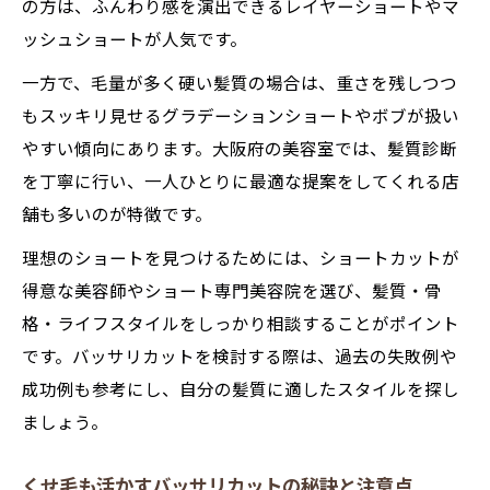
準備
の方は、ふんわり感を演出できるレイヤーショートやマ
ショートカット 似 合わせ カットで悩み解消
ッシュショートが人気です。
のコツ
一方で、毛量が多く硬い髪質の場合は、重さを残しつつ
ショートヘア 上手い 美容師 関西で探すポイ
もスッキリ見せるグラデーションショートやボブが扱い
ント
やすい傾向にあります。大阪府の美容室では、髪質診断
ベリーショート が 得意 な美容室 大阪で相
を丁寧に行い、一人ひとりに最適な提案をしてくれる店
談したい理由
舗も多いのが特徴です。
骨格に合わせて美しくバッサリ切る秘訣
理想のショートを見つけるためには、ショートカットが
骨格補整を叶えるバッサリカットの黄金ル
得意な美容師やショート専門美容院を選び、髪質・骨
ール
格・ライフスタイルをしっかり相談することがポイント
ショートカット 似 合わせ カットの骨格診断
です。バッサリカットを検討する際は、過去の失敗例や
活用法
成功例も参考にし、自分の髪質に適したスタイルを探し
ましょう。
骨格別に選ぶバッサリカットと小顔効果の
関係
くせ毛も活かすバッサリカットの秘訣と注意点