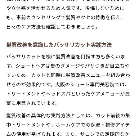
学び
や立体感を活かせるため人気です。後悔しないために
大人世代が挑戦しやすいショートヘア
も、事前カウンセリングで髪質やクセの特徴を伝え、
バッサリカットで若々しく見せるショート
日々のケア方法も確認しておきましょう。
の工夫
50代にも似合うバッサリカットのポイント
髪質改善を意識したバッサリカット実践方法
解説
バッサリカットを機に髪質改善を目指す方も多くいま
白髪や髪質悩みも解決できるバッサリカッ
す。ショートヘアは髪のダメージやパサつきが目立ちや
ト術
すいため、カットと同時に髪質改善メニューを組み合わ
大人世代のためのショート 上手い 美容室選
せるのが効果的です。大阪のショート専門美容院では、
び
トリートメントやヘッドスパといったケアメニューが豊
扱いやすさ重視のバッサリカットとその魅
富に用意されています。
力
髪質改善の具体的な実践方法としては、カット前後の集
ショートカットで自信を持てる変身術
中トリートメントや、ホームケアでの保湿・補修アイテ
バッサリカットで自信を高める仕上がりの
ムの使用が挙げられます。また、サロンでの定期的なケ