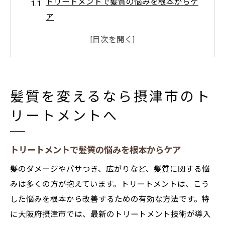
トリートメントで髪質の悩みを根本からケ
ア
摂津市で話題の質感アップトリートメント
体験
髪の乾燥やパサつきに強いトリートメント
効果
髪質を変えるなら摂津市のト
自分に合うトリートメントを見極めるポイ
リートメントへ
ント
質感アップした髪を長持ちさせるコツを解
説
トリートメントで髪質の悩みを根本からケア
しっとり質感を叶える最新ケアに注目
髪のダメージやパサつき、広がりなど、髪質に関する悩
最新トリートメントでしっとり髪質を実現
みは多くの方が抱えています。トリートメントは、こう
乾燥対策に強い質感維持のトリートメント
した悩みを根本から改善するための有効な方法です。特
法
に大阪府摂津市では、最新のトリートメント技術が導入