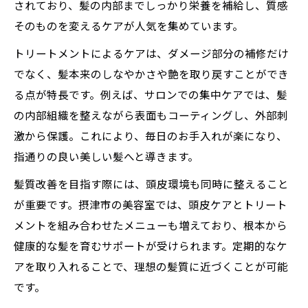
髪の内部補修で手触りまで変わる最新ケア
されており、髪の内部までしっかり栄養を補給し、質感
そのものを変えるケアが人気を集めています。
トリートメント選びが質感の満足度を左右
話題のトリートメントでツヤと潤いが続く
トリートメントによるケアは、ダメージ部分の補修だけ
でなく、髪本来のしなやかさや艶を取り戻すことができ
乾燥対策に最適なトリートメントの選び方
る点が特長です。例えば、サロンでの集中ケアでは、髪
乾燥髪におすすめのトリートメント活用術
の内部組織を整えながら表面もコーティングし、外部刺
質感を重視したトリートメントの選び方解
激から保護。これにより、毎日のお手入れが楽になり、
説
指通りの良い美しい髪へと導きます。
トリートメントの種類と乾燥対策の関係性
髪質改善を目指す際には、頭皮環境も同時に整えること
自分の髪質に合うトリートメントで差をつ
が重要です。摂津市の美容室では、頭皮ケアとトリート
ける
メントを組み合わせたメニューも増えており、根本から
ダメージケアに強いトリートメントの秘密
健康的な髪を育むサポートが受けられます。定期的なケ
とは
アを取り入れることで、理想の髪質に近づくことが可能
柔らかい指通りが自慢の質感アップ方法
です。
トリートメントで柔らかい手触りが続く理