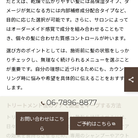
たとえば、乾燥で広がりやすい髪には高保湿タイプ、ダ
メージが気になる方には内部補修成分配合タイプなど、
目的に応じた選択が可能です。さらに、サロンによって
はオーダーメイド感覚で成分を組み合わせることもで
き、個々の髪に合わせた質感コントロールが叶います。
選び方のポイントとしては、施術前に髪の状態をしっか
りチェックし、無理なく続けられるメニューを選ぶこと
が重要です。自分の理想に近づけるためにも、カウンセ
リング時に悩みや希望を具体的に伝えることをおすすめ
します。
06-7896-8877
トリートメント後のケアで艶髪をキープする方法
トリートメント施術後も美しい艶髪を持続させるには、
お問い合わせはこち
ご予約はこちら
日々のホームケアが欠かせません。サロンでの集中ケア
ら
の効果を長持ちさせるため、専用のシャンプーやアウト