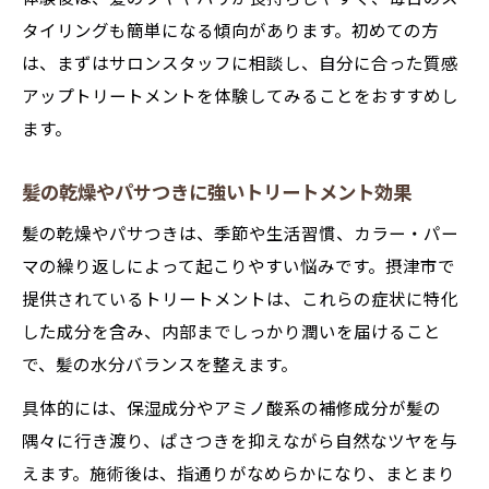
る方法
タイリングも簡単になる傾向があります。初めての方
質感アップに欠かせないトリートメント習
は、まずはサロンスタッフに相談し、自分に合った質感
慣
アップトリートメントを体験してみることをおすすめし
ます。
自分らしい髪質を育てるトリートメント活
用術
髪の乾燥やパサつきに強いトリートメント効果
大阪府摂津市で叶える理想の髪質改善術
髪の乾燥やパサつきは、季節や生活習慣、カラー・パー
トリートメントで理想の髪質改善を目指す
マの繰り返しによって起こりやすい悩みです。摂津市で
コツ
提供されているトリートメントは、これらの症状に特化
質感を高める髪質改善のトリートメント活
した成分を含み、内部までしっかり潤いを届けること
用法
で、髪の水分バランスを整えます。
摂津市のサロンで受けたい髪質改善トリー
具体的には、保湿成分やアミノ酸系の補修成分が髪の
トメント
隅々に行き渡り、ぱさつきを抑えながら自然なツヤを与
髪の悩み別に選びたいトリートメントとは
えます。施術後は、指通りがなめらかになり、まとまり
トリートメントで実感できる髪質変化のポ