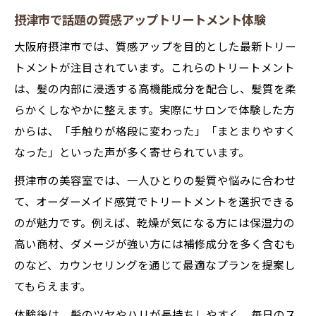
由
摂津市で話題の質感アップトリートメント体験
質感と指通りを変えるトリートメントの工
大阪府摂津市では、質感アップを目的とした最新トリー
夫
トメントが注目されています。これらのトリートメント
髪の内部から柔らかく仕上げる最新技術
は、髪の内部に浸透する高機能成分を配合し、髪質を柔
トリートメントによる指通り向上のポイン
らかくしなやかに整えます。実際にサロンで体験した方
ト
からは、「手触りが格段に変わった」「まとまりやすく
柔らかい髪質へ導く質感アップの秘訣を紹
なった」といった声が多く寄せられています。
介
摂津市の美容室では、一人ひとりの髪質や悩みに合わせ
自分らしい艶髪を実感する秘訣教えます
て、オーダーメイド感覚でトリートメントを選択できる
トリートメントで叶える自分だけの艶髪体
のが魅力です。例えば、乾燥が気になる方には保湿力の
験
高い商材、ダメージが強い方には補修成分を多く含むも
のなど、カウンセリングを通じて最適なプランを提案し
艶と質感を両立するトリートメントの選び
てもらえます。
方
トリートメント後のケアで艶髪をキープす
体験後は、髪のツヤやハリが長持ちしやすく、毎日のス