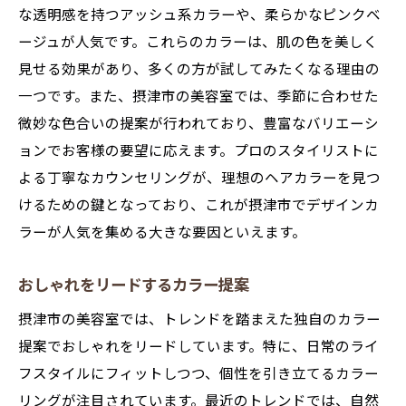
な透明感を持つアッシュ系カラーや、柔らかなピンクベ
スタイリストが描く一人ひとりのカラー
ージュが人気です。これらのカラーは、肌の色を美しく
地域で注目のカラーコーディネート
見せる効果があり、多くの方が試してみたくなる理由の
自分らしさを演出するカラー選び
一つです。また、摂津市の美容室では、季節に合わせた
トレンドと個性のバランスを取る方法
微妙な色合いの提案が行われており、豊富なバリエーシ
ョンでお客様の要望に応えます。プロのスタイリストに
摂津市でのカラー体験で新しい自分に
よる丁寧なカウンセリングが、理想のヘアカラーを見つ
けるための鍵となっており、これが摂津市でデザインカ
ラーが人気を集める大きな要因といえます。
おしゃれをリードするカラー提案
摂津市の美容室では、トレンドを踏まえた独自のカラー
提案でおしゃれをリードしています。特に、日常のライ
フスタイルにフィットしつつ、個性を引き立てるカラー
リングが注目されています。最近のトレンドでは、自然