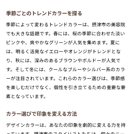
トレンドカラーの選び方ガイド
スタイリストがすすめる季節のカラー
季節ごとのトレンドカラーを探る
摂津市で人気の高いカラーパレット
季節によって変わるトレンドカラーは、摂津市の美容院
おしゃれを引き立てるカラー選びのコツ
でも大きな話題です。春には、桜の季節に合わせた淡い
迷わない！カラー選びのステップ
ピンクや、爽やかなグリーンが人気を集めます。夏に
プロが教えるカラー選びのポイント
は、明るく活発なイエローやオレンジがトレンドとな
り、秋には、深みのあるブラウンやボルドーが人気で
肌色にぴったり！摂津市で叶える最適なデザイ
す。そして冬には、クールなブルーやシルバー系のカラ
ンカラー
ーが注目されています。これらのカラー選びは、季節感
肌色別お薦めカラーリスト
を楽しむだけでなく、個性を引き立てるための重要な要
似合う色を見つけるためのヒント
素となっています。
プロが教える肌色診断の秘密
摂津市のサロンでのカラー診断体験
カラー選びで印象を変える方法
自分に合うカラーの選び方
デザインカラーは、あなたの印象を劇的に変える力を持
肌色に合わせたカラーデザイン事例