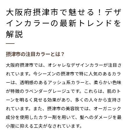
地域で人気のデザインカラーとは
大阪府摂津市で魅せる！デザ
おしゃれをリードするカラー提案
インカラーの最新トレンドを
個性を引き立てる摂津市のデザインカラースタ
解説
イリストの技
スタイリストが提案する個別カラー診断
摂津市の注目カラーとは？
髪質に合わせたカラーテクニック
プロのアドバイスで個性を際立たせる
大阪府摂津市では、オシャレなデザインカラーが注目さ
地域のスタイリストが手掛けるカラーデザ
れています。今シーズンの摂津市で特に人気のあるカラ
イン
ーは、透明感のあるアッシュ系カラーと、柔らかい色味
が特徴のラベンダーグレージュです。これらは、肌のト
デザインカラーで差をつける方法
ーンを明るく見せる効果があり、多くの人々から支持さ
カラー施術の成功事例を紹介
れています。また、摂津市の美容院では、オーガニック
トレンドを押さえた摂津市でのデザインカラー
成分を使用したカラー剤を用いて、髪へのダメージを最
の選び方
小限に抑える工夫がなされています。