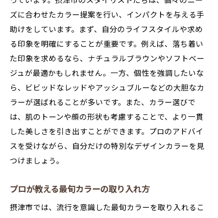
っています。摂津市のスタイリストたちは、個々のニー
摂津市で理想のヘアスタイルを手に入れるデザ
ズに合わせたカラー提案を行い、インパクトを与える手
インカラーヒント
助けをしています。まず、自分のライフスタイルや求め
デザインカラーで変わるヘアスタイル
る印象を明確にすることが重要です。例えば、落ち着い
た印象を求めるなら、ナチュラルブラウンやソフトベー
スタイリストが教える理想のスタイル提案
ジュが最適かもしれません。一方、個性を強調したいな
カラーとカットの組み合わせで魅力アップ
ら、ビビッドなレッドやアッシュブルーなどの大胆なカ
摂津市で叶えるスタイルチェンジ
ラーが選ばれることが多いです。また、カラー選びで
トータルで考えるヘアデザインのコツ
は、肌のトーンや顔の形状も考慮することで、より一貫
理想のスタイルに近づくカラーテクニック
した美しさを引き出すことができます。プロのアドバイ
デザインカラーで新しい自分を発見！摂津市の
スを受けながら、自分だけの特別なデザインカラーを見
人気カラー
つけましょう。
人気のデザインカラー事例集
プロが教える最旬カラーの取り入れ方
自分らしさを引き立てるカラー選び
摂津市で話題の新しい色合い
摂津市では、流行を意識した最旬カラーを取り入れるこ