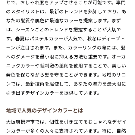
とで、おしゃれ度をアップさせることが可能です。専門
カラーの変化で気分も一新
のスタイリストは、最新のトレンドを熟知しており、あ
新しい自分に出会うためのカラー提案
なたの髪質や肌色に最適なカラーを提案します。まず
地域で人気のスタイルを探る
は、シーズンごとのトレンドを把握することが大切で
おしゃれを極める！摂津市でのデザインカラー
す。春夏はパステルカラーが人気で、秋冬はディープト
体験
ーンが注目されます。また、カラーリングの際には、髪
摂津市でのカラーチェンジ体験談
へのダメージを最小限に抑える方法も重要です。オーガ
おしゃれに磨きをかけるカラーテクニック
ニックカラーや低刺激の薬剤を使用することで、美しい
サロン体験で得られるメリット
発色を保ちながら髪を守ることができます。地域のサロ
ンでは、最新技術を駆使して、あなたの魅力を最大限に
おしゃれ心をくすぐるカラー提案
引き出すデザインカラーを提供しています。
地域ならではの体験を活かす
デザインカラーの魅力を最大限に活用
地域で人気のデザインカラーとは
摂津市のデザインカラーで叶う！流行と個性の
大阪府摂津市では、個性を引き立てるおしゃれなデザイ
融合
ンカラーが多くの人々に支持されています。特に、自然
流行と個性を両立するデザイン術