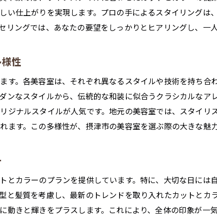
プロのスタイル提案で成人式を特別に
しい仕上がりを実現します。プロの手によるスタイリングは
美容室で作る特別な成人式スタイル
セリングでは、あなたの要望をしっかりとヒアリングし、一
摂津市の美容室で人生の新たなスタートを飾るスタイルを
多様性
新しい自分を迎えるためのスタイル選び
摂津市の美容室で未来に向かう一歩を
ます。各美容室は、それぞれ異なるスタイルや技術を持ち合
スタイルチェンジで人生をリフレッシュ
ダンなスタイルから、伝統的な和装に似合うクラシカルなア
リジナルスタイルが人気です。地元の美容室では、スタイリ
人生の転機を飾る素敵なヘアスタイル
れます。この多様性が、摂津市の美容室を選ぶ際の大きな魅
美容室で叶える人生の新たなステージスタイル
摂津市で見つける新たなスタートのためのヘアメイク
ー
トとカラーのプランを提供しています。特に、大切な日には
型と髪質を考慮し、最新のトレンドを取り入れたカットとカ
に動きと輝きをプラスします。これにより、全体の印象が一