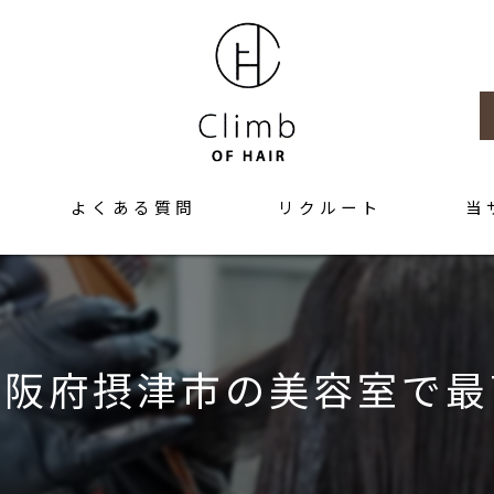
よくある質問
リクルート
当
髪質改
トリー
大阪府摂津市の美容室で最
カラー
アット
求人