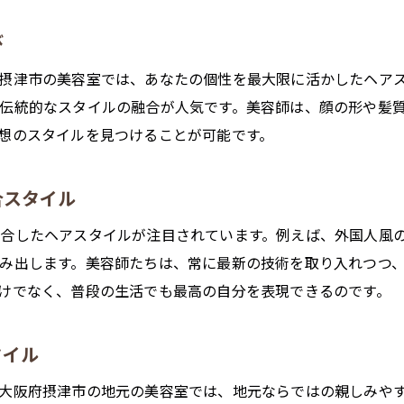
プロの技術で魅力を最大限に
摂津市の美容室が誇るヘアスタイルの多様性
び
あなたの魅力を引き出すカットとカラー
摂津市の美容室では、あなたの個性を最大限に活かしたヘア
パーソナルスタイルを提案する美容室
伝統的なスタイルの融合が人気です。美容師は、顔の形や髪
髪質に合わせたケアとスタイルの選択
想のスタイルを見つけることが可能です。
信頼できる美容師によるスタイルメーキング
成人式の準備は摂津市の美容室で新しい自分を見つける
合スタイル
新しい自分に出会えるヘアスタイル
合したヘアスタイルが注目されています。例えば、外国人風
摂津市の美容室での変身体験
み出します。美容師たちは、常に最新の技術を取り入れつつ
成人式に向けて自信を持てるスタイル
けでなく、普段の生活でも最高の自分を表現できるのです。
美容室での相談が鍵！理想のスタイルを見つけよう
スタイルチェンジで人生の新たな一歩を
タイル
個性を引き立てるスタイルで成人式を迎える
大阪府摂津市の地元の美容室では、地元ならではの親しみや