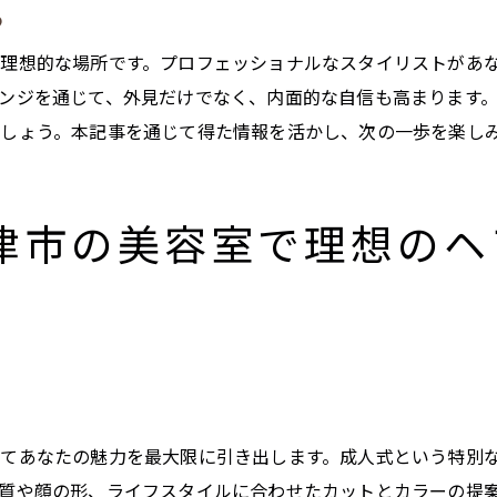
る
成人式に向けた髪質別ケアのポイント
トレンドと個性が融合する摂津市の美容室でのスタイル選び
理想的な場所です。プロフェッショナルなスタイリストがあ
あなたに似合うトレンドスタイルを発見
ンジを通じて、外見だけでなく、内面的な自信も高まります
ましょう。本記事を通じて得た情報を活かし、次の一歩を楽し
個性を活かしたオリジナルスタイル提案
摂津市の美容室で体験するスタイルコンサルティング
流行を取り入れた個性派スタイルの選び方
津市の美容室で理想のヘ
トレンドスタイルで自分らしさを表現する
美容室でのスタイル選びに欠かせないポイント
成人式に備えた摂津市の美容室での魅力的なスタイル提案
成人式のための特別なスタイル提案
最旬スタイルで成人式に自信を
摂津市の美容室で叶える理想のスタイル
てあなたの魅力を最大限に引き出します。成人式という特別
特別な日のための魅力的なヘアメイク
質や顔の形、ライフスタイルに合わせたカットとカラーの提