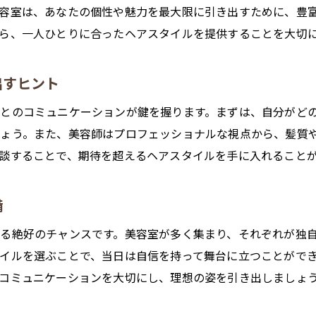
地元摂津市の美容室が提供する最新トレンドスタイル
容室は、あなたの個性や魅力を最大限に引き出すために、豊
摂津市の美容室で注目のトレンド情報
ら、一人ひとりに合ったヘアスタイルを提供することを大切
トレンドスタイルで成人式に差をつける
最新の美容メニューで美しさを手に入れる
出すヒント
地元美容室のトレンドを先取りする方法
とのコミュニケーションが鍵を握ります。まずは、自分がど
おしゃれなトレンドスタイルで成人式を迎える
しょう。また、美容師はプロフェッショナルな視点から、髪質
摂津市で知るべきトレンドスタイルのポイント
談することで、期待を超えるヘアスタイルを手に入れること
摂津市の美容室で髪質に合わせたケアが叶う成人式の髪型
髪質に最適なケアで健康的な髪を手に入れる
備
専門的なケアで髪のダメージを防ぐ
る絶好のチャンスです。美容室が多く集まり、それぞれが独
オーガニック素材を活かした髪質改善法
イルを選ぶことで、当日は自信を持って舞台に立つことがで
摂津市の美容室で得られるプロのアドバイス
コミュニケーションを大切にし、理想の姿を引き出しましょ
個々の髪質に応じたスタイル提案