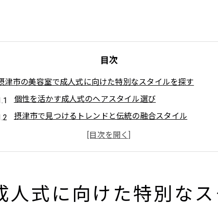
目次
摂津市の美容室で成人式に向けた特別なスタイルを探す
個性を活かす成人式のヘアスタイル選び
摂津市で見つけるトレンドと伝統の融合スタイル
地元の美容室で叶えるあなたらしいスタイル
美容師と相談！理想のスタイルを引き出すヒント
スタイル選びで差をつける成人式の準備
摂津市の美容室で新たな自分を発見する
成人式に向けた特別なス
魅力を引き出す摂津市の美容室で理想のヘアスタイルを手に入