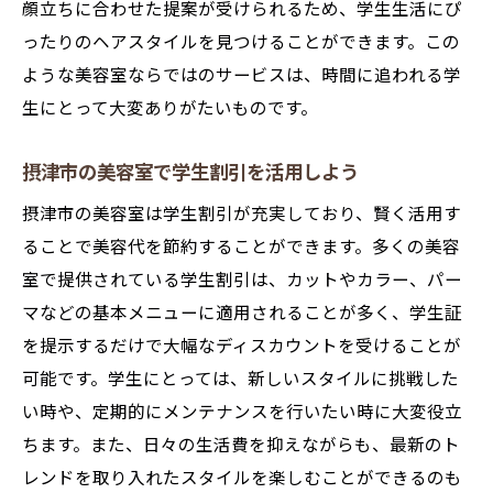
顔立ちに合わせた提案が受けられるため、学生生活にぴ
プロが教える髪型に合うスタイリング
ったりのヘアスタイルを見つけることができます。この
ヘアカットで変わる印象と自信
ような美容室ならではのサービスは、時間に追われる学
美容室でのカウンセリングのポイント
生にとって大変ありがたいものです。
摂津市の美容室で体験する最新トレンド
今注目の最新ヘアトレンド
摂津市の美容室で学生割引を活用しよう
摂津市の美容室が取り入れる新技術
摂津市の美容室は学生割引が充実しており、賢く活用す
トレンドを取り入れたヘアアレンジ
ることで美容代を節約することができます。多くの美容
最新のカラーテクニックを知る
室で提供されている学生割引は、カットやカラー、パー
マなどの基本メニューに適用されることが多く、学生証
新しい自分を発見するスタイルチェンジ
を提示するだけで大幅なディスカウントを受けることが
摂津市の美容室で話題のトリートメント
可能です。学生にとっては、新しいスタイルに挑戦した
学生必見！摂津市の美容室で変わる髪型選び
い時や、定期的にメンテナンスを行いたい時に大変役立
学生に人気のヘアスタイルランキング
ちます。また、日々の生活費を抑えながらも、最新のト
髪型選びに役立つアドバイス
レンドを取り入れたスタイルを楽しむことができるのも