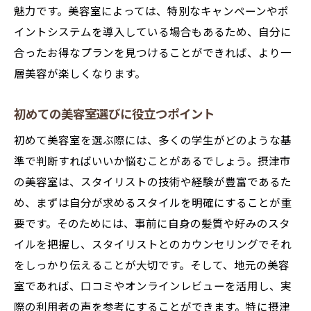
個性を活かしたヘアスタイルの選択
魅力です。美容室によっては、特別なキャンペーンやポ
美容室で相談できる髪型の悩み
イントシステムを導入している場合もあるため、自分に
トレンドを押さえた髪型を提案
合ったお得なプランを見つけることができれば、より一
層美容が楽しくなります。
季節に合わせたオススメの髪型
美容室で輝く！学生生活を彩るスタイル提案
初めての美容室選びに役立つポイント
学生生活を楽しむためのヘアスタイル
初めて美容室を選ぶ際には、多くの学生がどのような基
イベントや学校行事に合う髪型
準で判断すればいいか悩むことがあるでしょう。摂津市
簡単にできる毎日のヘアセット
の美容室は、スタイリストの技術や経験が豊富であるた
美容室でアドバイスをもらう魅力
め、まずは自分が求めるスタイルを明確にすることが重
スタイルチェンジで気分をリフレッシュ
要です。そのためには、事前に自身の髪質や好みのスタ
美容室で得られる自信と魅力
イルを把握し、スタイリストとのカウンセリングでそれ
学生におすすめ！摂津市の美容室の選び方
をしっかり伝えることが大切です。そして、地元の美容
室であれば、口コミやオンラインレビューを活用し、実
美容室選びの決め手となるポイント
際の利用者の声を参考にすることができます。特に摂津