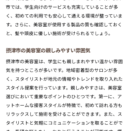
口コミや評判を参考にする方法
市では、学生向けのサービスも充実していることが多
自分に合ったスタイリストの見つけ方
く、初めての利用でも安心して通える環境が整っていま
初めての美容室訪問で注意すること
す。さらに、美容室が使用する製品の質も確認しておく
摂津市の美容室の特徴を知る
と、髪や頭皮に優しい施術が受けられるでしょう。
学生に支持される美容室とは
摂津市の美容室の親しみやすい雰囲気
新学期に向けて！摂津市の美容室で新しい自分
発見
摂津市の美容室は、学生にも親しまれやすい温かい雰囲
新しいスタートに向けたヘアカット
気を持つところが多いです。地域密着型のサロンが多
春のトレンドヘアスタイルを取り入れる
く、スタイリストが地元の情報やトレンドを取り入れた
スタイル提案を行っています。親しみやすさは、美容室
美容室で受ける自分らしさの提案
選びにおいて重要なポイントのひとつです。第一に、ア
新学期に向けたヘアケアの重要性
ットホームな接客スタイルが特徴で、初めて訪れる方も
スタイリストとの相談で生まれる新しい自
リラックスして施術を受けることができます。また、ス
分
タイリストと気軽にコミュニケーションを取ることがで
摂津市の美容室で自分磨きを始める