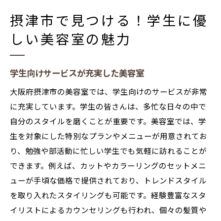
摂津市で見つける美容室のトレンド
摂津市で見つける！学生に優
美容室で叶える！学生のための新学期スタイル
しい美容室の魅力
新学期にぴったりのおすすめヘアスタイル
摂津市の美容室で人気のカットデザイン
学生向けサービスが充実した美容室
学生生活に彩りを与えるヘアカラー
大阪府摂津市の美容室では、学生向けのサービスが非常
スタイリストが提案するトレンドスタイル
に充実しています。学生の皆さんは、多忙な日々の中で
新学期に向けたヘアメンテナンスの重要性
自分のスタイルを磨くことが重要です。美容室では、学
摂津市の美容室で手に入れるヘアケア方法
生を対象にした特別なプランやメニューが用意されてお
スタイリストが語る！美容室での個性派カット
り、勉強や部活動に忙しい学生でも気軽に訪れることが
術
できます。例えば、カットやカラーリングのセットメニ
個性を引き出すカットテクニック
ューが手頃な価格で提供されており、トレンドスタイル
自分らしさを表現するための髪型選び
を取り入れたスタイリングも可能です。経験豊富なスタ
イリストによるカウンセリングも行われ、個々の髪質や
摂津市の美容室で受けるカットの流行