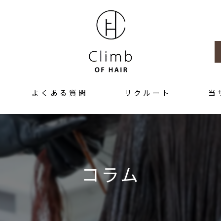
よくある質問
リクルート
当
髪質改
トリー
コラム
カラー
アット
求人